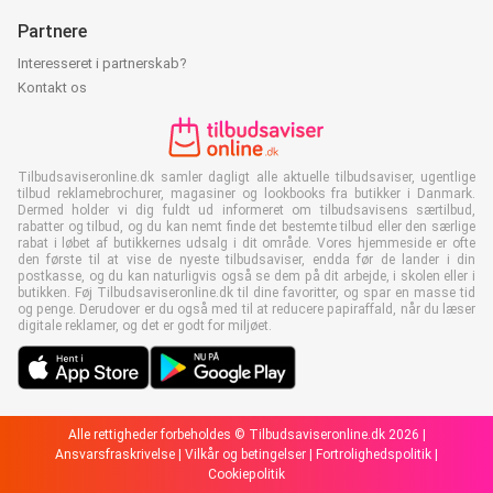
Partnere
Interesseret i partnerskab?
Kontakt os
Tilbudsaviseronline.dk samler dagligt alle aktuelle tilbudsaviser, ugentlige
tilbud reklamebrochurer, magasiner og lookbooks fra butikker i Danmark.
Dermed holder vi dig fuldt ud informeret om tilbudsavisens særtilbud,
rabatter og tilbud, og du kan nemt finde det bestemte tilbud eller den særlige
rabat i løbet af butikkernes udsalg i dit område. Vores hjemmeside er ofte
den første til at vise de nyeste tilbudsaviser, endda før de lander i din
postkasse, og du kan naturligvis også se dem på dit arbejde, i skolen eller i
butikken. Føj Tilbudsaviseronline.dk til dine favoritter, og spar en masse tid
og penge. Derudover er du også med til at reducere papiraffald, når du læser
digitale reklamer, og det er godt for miljøet.
Alle rettigheder forbeholdes © Tilbudsaviseronline.dk 2026 |
Ansvarsfraskrivelse
|
Vilkår og betingelser
|
Fortrolighedspolitik
|
Cookiepolitik