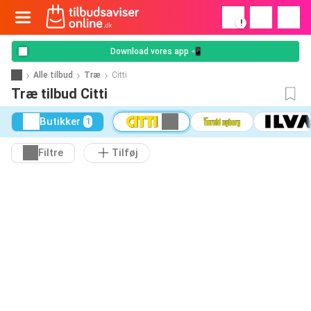
!
Download vores app 📲
Alle tilbud
Træ
Citti
Træ tilbud Citti
Butikker
1
Filtre
Tilføj