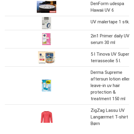
DenForm udespa
Hawaii UV 6
UV malertape 1 stk.
2in1 Primer daily UV
serum 30 ml
5 l Tinova UV Super
terrasseolie 5 l.
Derma Supreme
aftersun lotion eller
leave-in uv hair
protection &
treatment 150 ml
ZigZag Lassu UV
Langærmet T-shirt
Børn