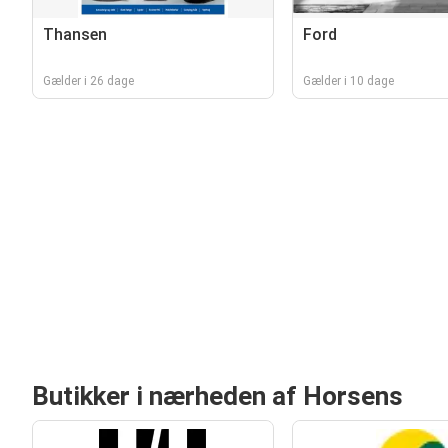
Thansen
Ford
Gælder i 26 dage
Gælder i 10 dage
Butikker i nærheden af Horsens