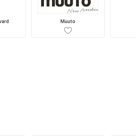
vard
Muuto