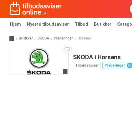
Hjem
Nyeste tilbudsaviser
Tilbud
Butikker
Katego
Butikker
SKODA
Placeringer
Horsens
SKODA i Horsens
Tilbudsaviser
Placeringer
67
Gå til hjemmeside