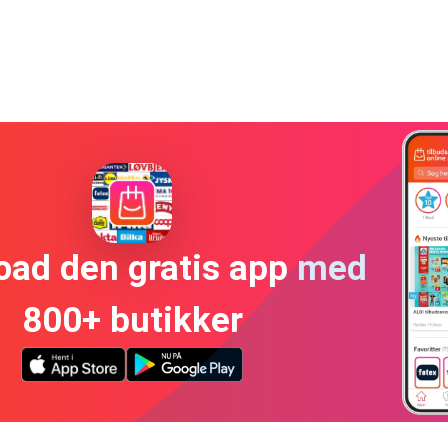
oad den gratis app med
800+ butikker