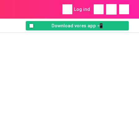
Log ind
Download vores app 📲