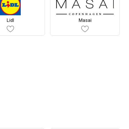
Lidl
Masai