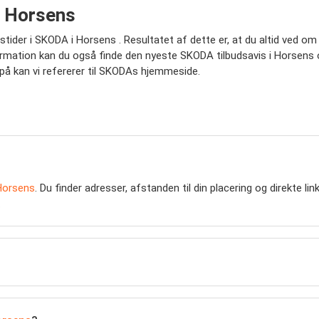
i Horsens
gstider i SKODA i Horsens . Resultatet af dette er, at du altid ved 
rmation kan du også finde den nyeste SKODA tilbudsavis i Horsens og a
på kan vi refererer til SKODAs hjemmeside.
Horsens
. Du finder adresser, afstanden til din placering og direkte lin
.