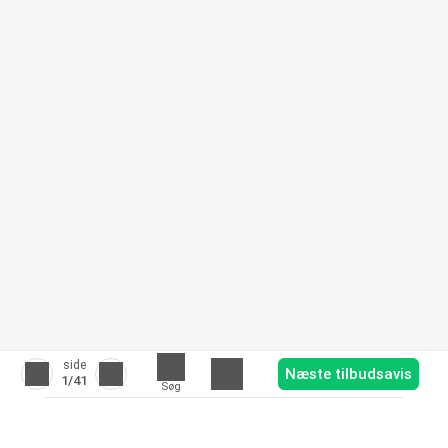
side
Næste tilbudsavis
1
/41
Søg