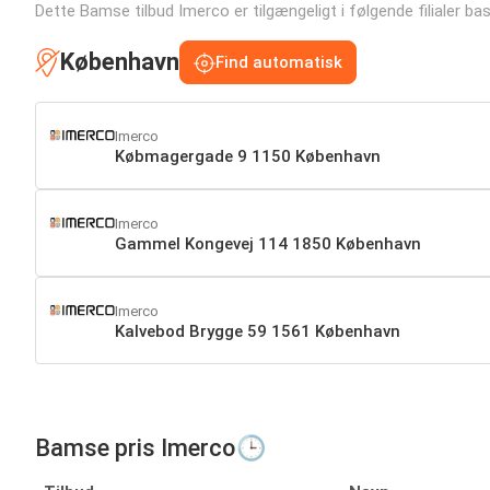
Dette Bamse tilbud Imerco er tilgængeligt i følgende filialer base
København
Find automatisk
Imerco
Købmagergade 9 1150 København
Imerco
Gammel Kongevej 114 1850 København
Imerco
Kalvebod Brygge 59 1561 København
Bamse pris Imerco🕒