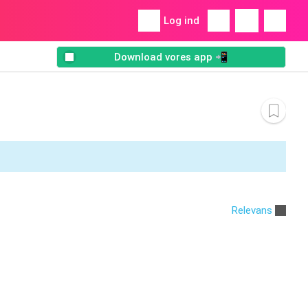
Log ind
Download vores app 📲
Relevans