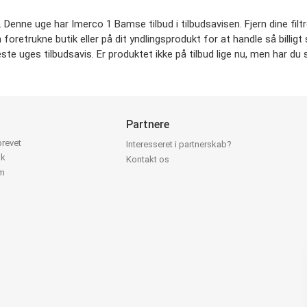
 Denne uge har Imerco 1 Bamse tilbud i tilbudsavisen. Fjern dine filtr
in foretrukne butik eller på dit yndlingsprodukt for at handle så billi
te uges tilbudsavis. Er produktet ikke på tilbud lige nu, men har du s
Partnere
brevet
Interesseret i partnerskab?
ok
Kontakt os
am