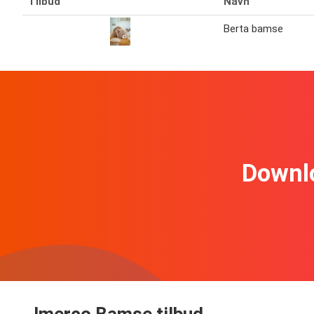
Tilbud
Navn
Berta bamse
Downl