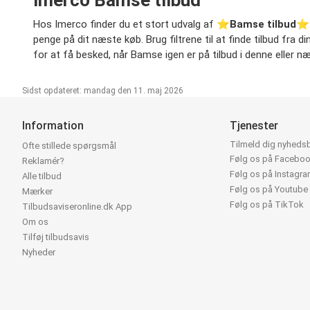
Imerco Bamse tilbud
Hos Imerco finder du et stort udvalg af ⭐️
Bamse tilbud
⭐️.
penge på dit næste køb. Brug filtrene til at finde tilbud fra d
for at få besked, når Bamse igen er på tilbud i denne eller næs
Sidst opdateret: mandag den 11. maj 2026
Information
Tjenester
Tilmeld dig nyheds
Ofte stillede spørgsmål
Følg os på Facebo
Reklamér?
Følg os på Instagr
Alle tilbud
Følg os på Youtube
Mærker
Følg os på TikTok
Tilbudsaviseronline.dk App
Om os
Tilføj tilbudsavis
Nyheder