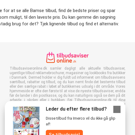
e for at se alle Bamse tilbud, find de bedste priser og spar
gt som muligt, til den laveste pris. Du kan gemme din søgning
tadig brug for det? Tjek lignende tilbud og find et alternativ.
Tilbudsaviseronline.dk samler dagligt alle aktuelle tilbudsaviser,
ugentlige tilbud reklamebrochurer, magasiner og lookbooks fra butikker
i Danmark. Dermed holder vi dig fuldt ud informeret om tilbudsavisens
særtilbud, rabatter og tilbud, og du kan nemt finde det bestemte tilbud
eller den særlige rabat i løbet af butikkernes udsalg i dit område. Vores
hjemmeside er ofte den første til at vise de nyeste tilbudsaviser, endda
før de lander i din postkasse, og du kan naturligvis også se dem på dit
arbejde, i skolen eller i butikken. Føj Tilbudsaviseronline.dk til dine
favoritter, og spar en masse tid og penge. Derudover er du også med
Leder du efter flere tilbud?
til at reducere papiraffald, når du læser digitale reklamer, og det er godt
for miljøet.
Disse tilbud fra Imerco vil du ikke gå glip
af!
Se tilbudsavis!