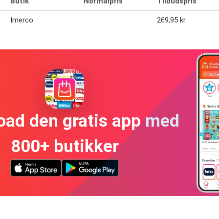
Butik
Normalpris
Tilbudspris
Imerco
269,95 kr.
oad den gratis app med
800+ butikker