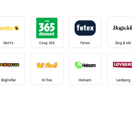
Netto
Coop 365
Føtex
Bog & idé
BigDollar
Hi five
Helsam
Løvbjerg