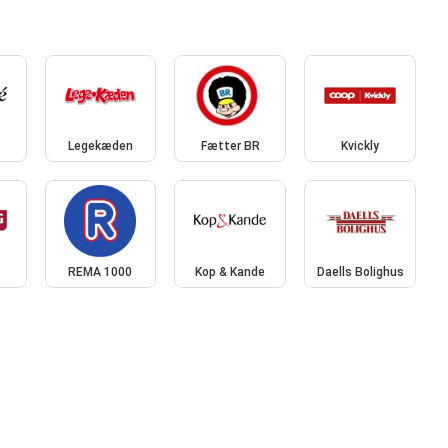
Legekæden
Fætter BR
Kvickly
REMA 1000
Kop & Kande
Daells Bolighus