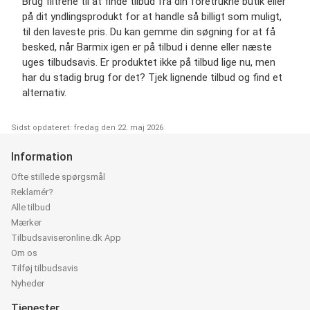
Brug filtrene til at finde tilbud fra din foretrukne butik eller
på dit yndlingsprodukt for at handle så billigt som muligt,
til den laveste pris. Du kan gemme din søgning for at få
besked, når Barmix igen er på tilbud i denne eller næste
uges tilbudsavis. Er produktet ikke på tilbud lige nu, men
har du stadig brug for det? Tjek lignende tilbud og find et
alternativ.
Sidst opdateret: fredag den 22. maj 2026
Information
Ofte stillede spørgsmål
Reklamér?
Alle tilbud
Mærker
Tilbudsaviseronline.dk App
Om os
Tilføj tilbudsavis
Nyheder
Tjenester