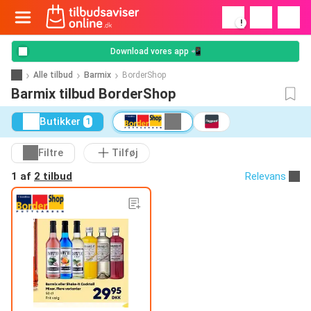
!
Download vores app 📲
Alle tilbud
Barmix
BorderShop
Barmix tilbud BorderShop
Butikker
1
Filtre
Tilføj
1 af
2 tilbud
Relevans