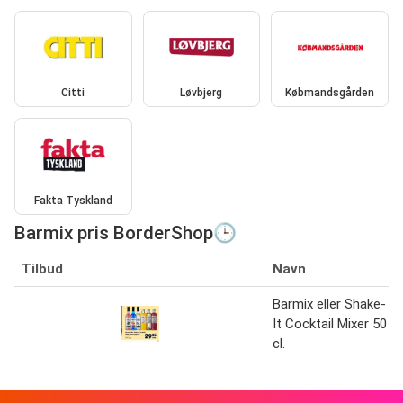
Citti
Løvbjerg
Købmandsgården
Fakta Tyskland
Barmix pris BorderShop🕒
Tilbud
Navn
Barmix eller Shake-
It Cocktail Mixer 50
cl.