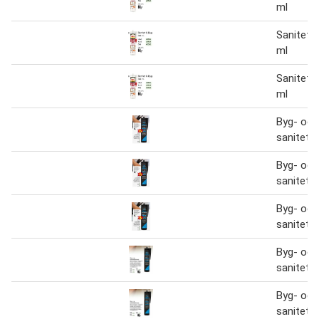
ml
Sanitet 
ml
Sanitet 
ml
Byg- og
sanitetss
Byg- og
sanitetss
Byg- og
sanitetss
Byg- og
sanitetss
Byg- og
sanitetss