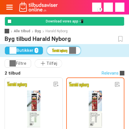
!
Download vores app 📲
Alle tilbud
Byg
Harald Nyborg
Byg tilbud Harald Nyborg
Butikker
1
Filtre
Tilføj
2 tilbud
Relevans