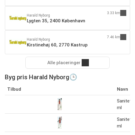
3.33 km
Harald Nyborg
Lygten 35, 2400 København
7.46 km
Harald Nyborg
Kirstinehøj 60, 2770 Kastrup
Alle placeringer
Byg pris Harald Nyborg🕒
Tilbud
Navn
Sanitet 
ml
Sanitet 
ml