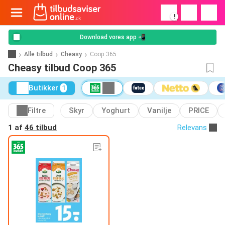
!
Download vores app 📲
Alle tilbud
Cheasy
Coop 365
Cheasy tilbud Coop 365
Butikker
1
Filtre
Skyr
Yoghurt
Vanilje
PRICE
1 af
46 tilbud
Relevans