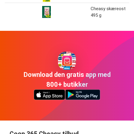
Cheasy skæreost
495 g
Download den gratis app med
800+ butikker
Coop 365 Cheasy tilbud