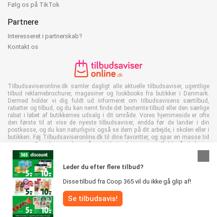
Følg os på TikTok
Partnere
Interesseret i partnerskab?
Kontakt os
Tilbudsaviseronline.dk samler dagligt alle aktuelle tilbudsaviser, ugentlige
tilbud reklamebrochurer, magasiner og lookbooks fra butikker i Danmark.
Dermed holder vi dig fuldt ud informeret om tilbudsavisens særtilbud,
rabatter og tilbud, og du kan nemt finde det bestemte tilbud eller den særlige
rabat i løbet af butikkernes udsalg i dit område. Vores hjemmeside er ofte
den første til at vise de nyeste tilbudsaviser, endda før de lander i din
postkasse, og du kan naturligvis også se dem på dit arbejde, i skolen eller i
butikken. Føj Tilbudsaviseronline.dk til dine favoritter, og spar en masse tid
og penge. Derudover er du også med til at reducere papiraffald, når du læser
digitale reklamer, og det er godt for miljøet.
Leder du efter flere tilbud?
Disse tilbud fra Coop 365 vil du ikke gå glip af!
Se tilbudsavis!
Alle rettigheder forbeholdes © Tilbudsaviseronline.dk 2026 |
Ansvarsfraskrivelse
|
Vilkår og betingelser
|
Fortrolighedspolitik
|