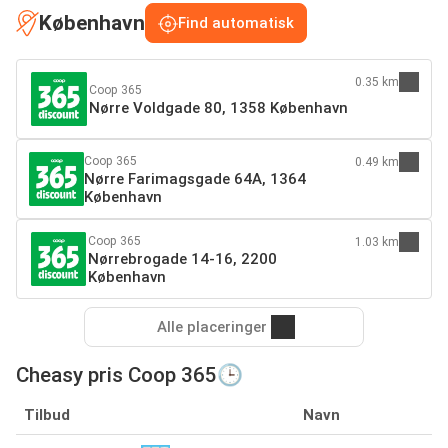
København
Find automatisk
0.35 km
Coop 365
Nørre Voldgade 80, 1358 København
Coop 365
0.49 km
Nørre Farimagsgade 64A, 1364
København
Coop 365
1.03 km
Nørrebrogade 14-16, 2200
København
Alle placeringer
Cheasy pris Coop 365🕒
Tilbud
Navn