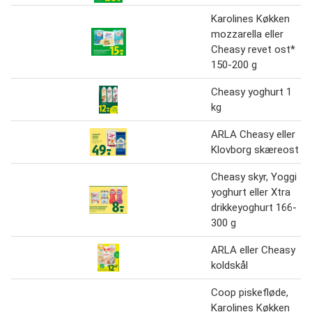
Karolines Køkken
mozzarella eller
Cheasy revet ost*
150-200 g
Cheasy yoghurt 1
kg
ARLA Cheasy eller
Klovborg skæreost
Cheasy skyr, Yoggi
yoghurt eller Xtra
drikkeyoghurt 166-
300 g
ARLA eller Cheasy
koldskål
Coop piskefløde,
Karolines Køkken