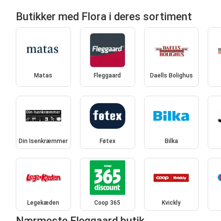
Butikker med Flora i deres sortiment
Matas
Fleggaard
Daells Bolighus
Din Isenkræmmer
Føtex
Bilka
Legekæden
Coop 365
Kvickly
Nærmeste Fleggaard butik