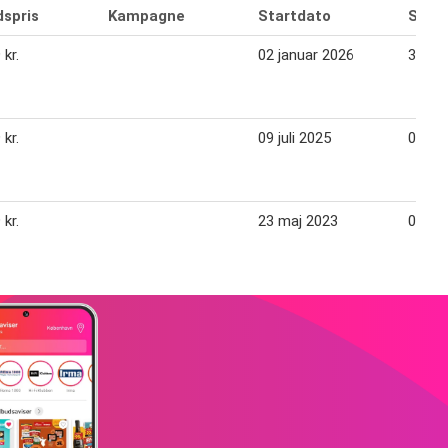
dspris
Kampagne
Startdato
Slutd
 kr.
02 januar 2026
31 de
 kr.
09 juli 2025
05 au
 kr.
23 maj 2023
06 jun