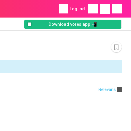
Log ind
Download vores app 📲
Relevans