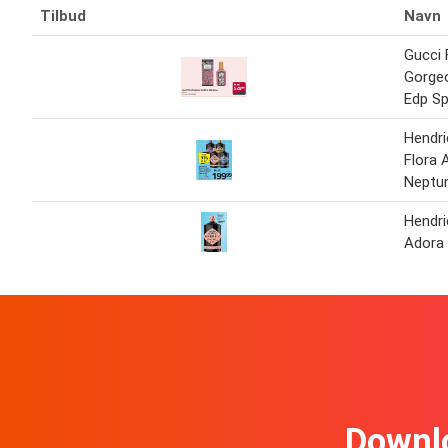
Tilbud
Navn
Gucci 
Gorge
Edp Sp
Hendri
Flora 
Neptuni
Hendri
Adora
Downl