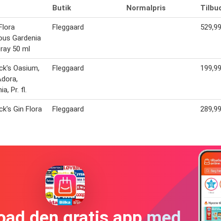
Butik
Normalpris
Tilbu
Flora
Fleggaard
529,99
ous Gardenia
ray 50 ml
ck's Oasium,
Fleggaard
199,99
Adora,
a, Pr. fl.
ck's Gin Flora
Fleggaard
289,99
oad den gratis app med