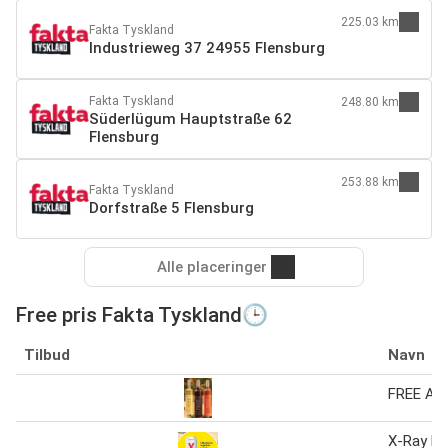
225.03 km
Fakta Tyskland
Industrieweg 37 24955 Flensburg
Fakta Tyskland
248.80 km
Süderlügum Hauptstraße 62
Flensburg
253.88 km
Fakta Tyskland
Dorfstraße 5 Flensburg
Alle placeringer
Free pris Fakta Tyskland🕒
Tilbud
Navn
FREE Alc
X-Ray En