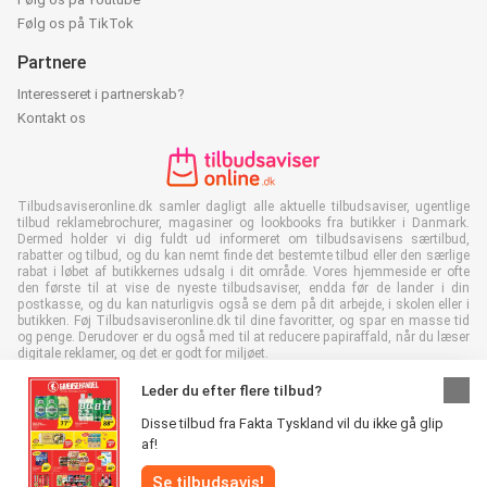
Følg os på TikTok
Partnere
Interesseret i partnerskab?
Kontakt os
Tilbudsaviseronline.dk samler dagligt alle aktuelle tilbudsaviser, ugentlige
tilbud reklamebrochurer, magasiner og lookbooks fra butikker i Danmark.
Dermed holder vi dig fuldt ud informeret om tilbudsavisens særtilbud,
rabatter og tilbud, og du kan nemt finde det bestemte tilbud eller den særlige
rabat i løbet af butikkernes udsalg i dit område. Vores hjemmeside er ofte
den første til at vise de nyeste tilbudsaviser, endda før de lander i din
postkasse, og du kan naturligvis også se dem på dit arbejde, i skolen eller i
butikken. Føj Tilbudsaviseronline.dk til dine favoritter, og spar en masse tid
og penge. Derudover er du også med til at reducere papiraffald, når du læser
digitale reklamer, og det er godt for miljøet.
Leder du efter flere tilbud?
Disse tilbud fra Fakta Tyskland vil du ikke gå glip
af!
Alle rettigheder forbeholdes © Tilbudsaviseronline.dk 2026 |
Ansvarsfraskrivelse
|
Vilkår og betingelser
|
Fortrolighedspolitik
|
Se tilbudsavis!