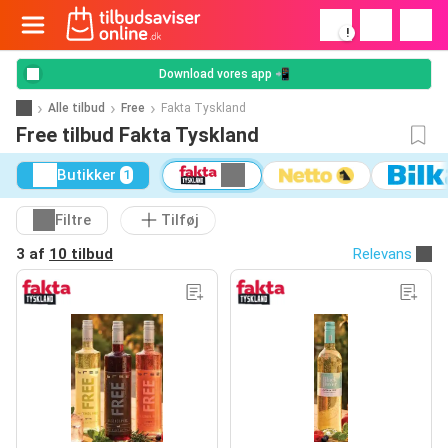
!
Download vores app 📲
Alle tilbud
Free
Fakta Tyskland
Free tilbud Fakta Tyskland
Butikker
1
Filtre
Tilføj
3 af
10 tilbud
Relevans