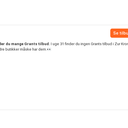
Se tilb
der du mange Grants tilbud.
I uge 31 finder du ingen Grants tilbud i Zur Kro
ndre butikker måske har dem.👀