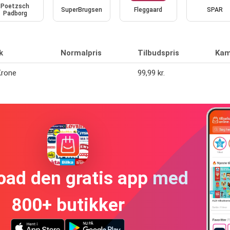
Poetzsch
SuperBrugsen
Fleggaard
SPAR
Padborg
k
Normalpris
Tilbudspris
Kam
Krone
99,99 kr.
oad den gratis app med
800+ butikker