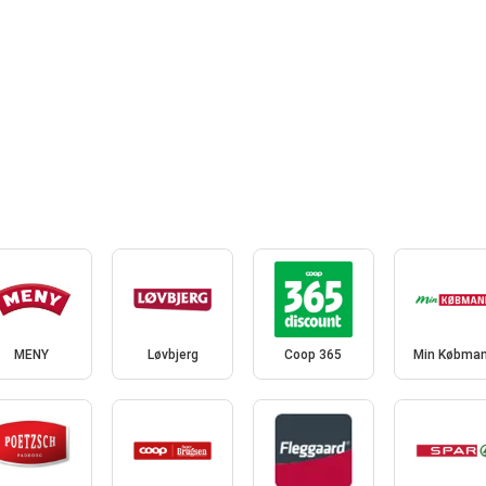
MENY
Løvbjerg
Coop 365
Min Købma