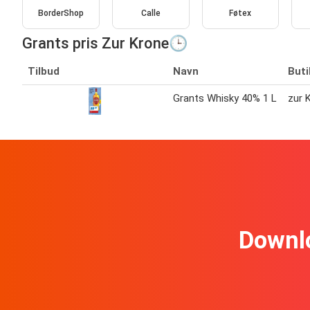
BorderShop
Calle
Føtex
Grants pris Zur Krone🕒
Tilbud
Navn
Buti
Grants Whisky 40% 1 L
zur 
Downl