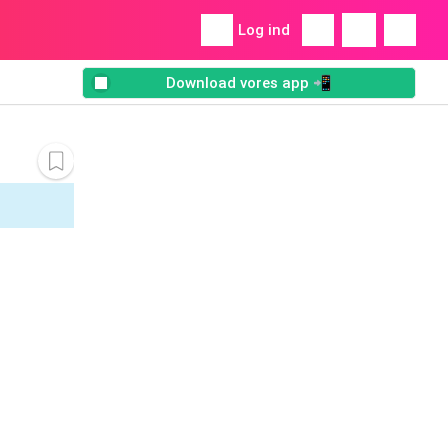
Log ind
Download vores app 📲