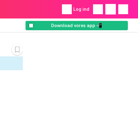
Log ind
Download vores app 📲