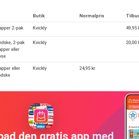
Butik
Normalpris
Tilbu
apper 2-pak
Kvickly
49,95 k
andske, 2-pak
Kvickly
20,00 k
apper eller
ose
apper eller
Kvickly
24,95 kr.
andske
oad den gratis app med