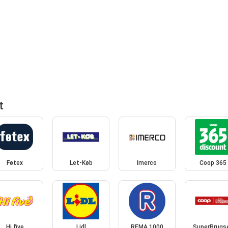
t
Føtex
Let-Køb
Imerco
Coop 365
Hi five
Lidl
REMA 1000
SuperBrugs