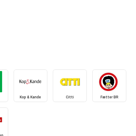
Kop & Kande
Citti
Fætter BR
en