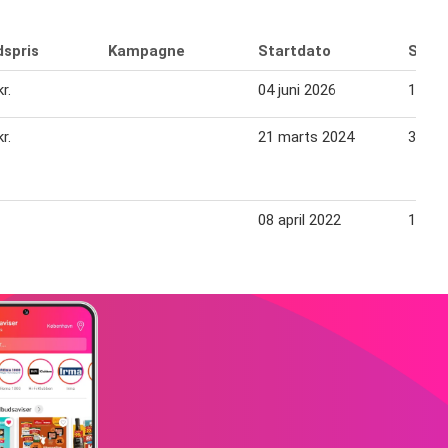
dspris
Kampagne
Startdato
Slutd
r.
04 juni 2026
11 jun
r.
21 marts 2024
30 ma
08 april 2022
16 apr