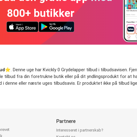
800+ butikker
bud
⭐️. Denne uge har Kvickly 0 Grydelapper tilbud i tilbudsavisen. Fjern
de tilbud fra din foretrukne butik eller på dit yndlingsprodukt for at 
d i denne eller næste uges tilbudsavis. Er produktet ikke på tilbud li
Partnere
brevet
Interesseret i partnerskab?
ok
Kontakt os