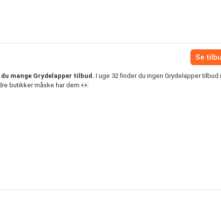
Se tilb
r du mange Grydelapper tilbud.
I uge 32 finder du ingen Grydelapper tilbud i
ndre butikker måske har dem.👀