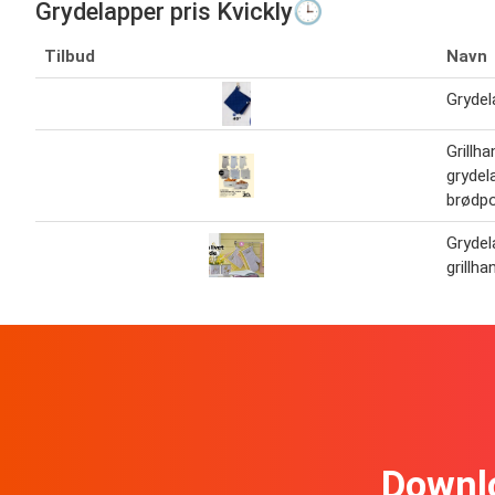
Grydelapper pris Kvickly🕒
Tilbud
Navn
Grydel
Grillh
grydel
brødp
Grydel
grillh
Downl