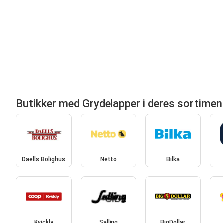
Butikker med Grydelapper i deres sortimen
Daells Bolighus
Netto
Bilka
Kvickly
Salling
BigDollar