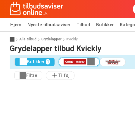
Hjem
Nyeste tilbudsaviser
Tilbud
Butikker
Katego
Alle tilbud
Grydelapper
Kvickly
Grydelapper tilbud Kvickly
Butikker
1
Filtre
Tilføj