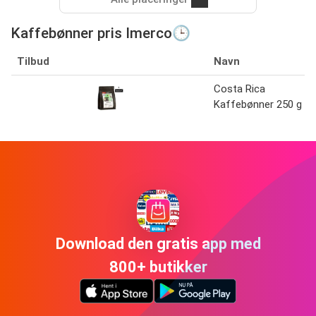
Kaffebønner pris Imerco🕒
Tilbud
Navn
Costa Rica
Kaffebønner 250 g
Download den gratis app med
800+ butikker