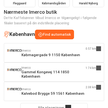
Fleggaard
Købmandsgården
Harald Nyborg
Nærmeste Imerco butik
Dette Kaffebønner tilbud Imerco er tilgængeligt i følgende
filialer baseret på din indstillede placering:
København
Find automatisk
0.57 km
Imerco
Købmagergade 9 1150 København
Imerco
1.74 km
Gammel Kongevej 114 1850
København
2.08 km
Imerco
Kalvebod Brygge 59 1561 København
Alle placeringer