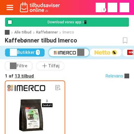
!
Download vores app 📲
Alle tilbud
Kaffebønner
Imerco
Kaffebønner tilbud Imerco
Butikker
1
Filtre
Tilføj
1 af
13 tilbud
Relevans