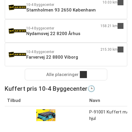
10.03 km
10-4 Byggecenter
Stamholmen 93 2650 København
158.21 km
10-4 Byggecenter
Nydamsvej 22 8200 Århus
215.30 km
10-4 Byggecenter
Farvervej 22 8800 Viborg
Alle placeringer
Kuffert pris 10-4 Byggecenter🕒
Tilbud
Navn
P-91001 Kuffert m/
hjul