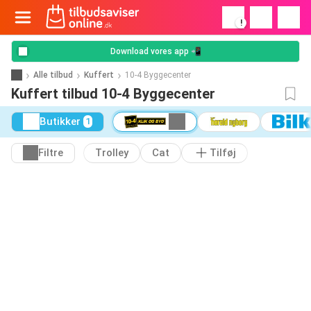
!
Download vores app 📲
Alle tilbud
Kuffert
10-4 Byggecenter
Kuffert tilbud 10-4 Byggecenter
Butikker
1
Filtre
Trolley
Cat
Tilføj