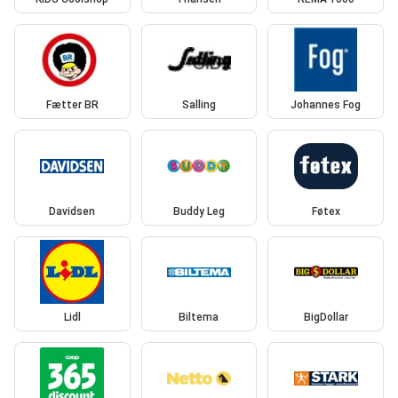
Fætter BR
Salling
Johannes Fog
Davidsen
Buddy Leg
Føtex
Lidl
Biltema
BigDollar