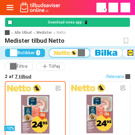
!
Download vores app 📲
Alle tilbud
Medister
Netto
Medister tilbud Netto
Butikker
1
Filtre
Tilføj
2 af
7 tilbud
Relevans
-12%