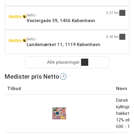
0.37 km
Netto
Vestergade 39, 1456 København
0.45 km
Netto
Landemærket 11, 1119 København
Alle placeringer
Medister pris Netto🕒
Tilbud
Navn
Dansk
kyllingein
hakket g
12% elle
600 - 10