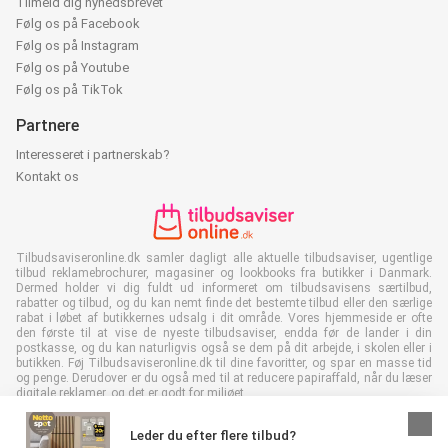
Tilmeld dig nyhedsbrevet
Følg os på Facebook
Følg os på Instagram
Følg os på Youtube
Følg os på TikTok
Partnere
Interesseret i partnerskab?
Kontakt os
Tilbudsaviseronline.dk samler dagligt alle aktuelle tilbudsaviser, ugentlige
tilbud reklamebrochurer, magasiner og lookbooks fra butikker i Danmark.
Dermed holder vi dig fuldt ud informeret om tilbudsavisens særtilbud,
rabatter og tilbud, og du kan nemt finde det bestemte tilbud eller den særlige
rabat i løbet af butikkernes udsalg i dit område. Vores hjemmeside er ofte
den første til at vise de nyeste tilbudsaviser, endda før de lander i din
postkasse, og du kan naturligvis også se dem på dit arbejde, i skolen eller i
butikken. Føj Tilbudsaviseronline.dk til dine favoritter, og spar en masse tid
og penge. Derudover er du også med til at reducere papiraffald, når du læser
digitale reklamer, og det er godt for miljøet.
Leder du efter flere tilbud?