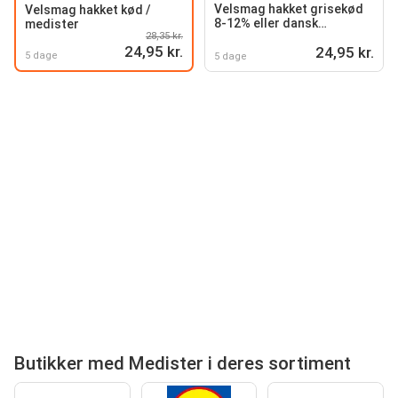
Velsmag hakket grisekød
Velsmag hakket kød /
8-12% eller dansk
medister
28,35 kr.
medister
24,95 kr.
24,95 kr.
5 dage
5 dage
Butikker med Medister i deres sortiment