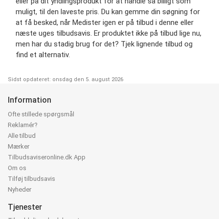
eller på dit yndlingsprodukt for at handle så billigt som
muligt, til den laveste pris. Du kan gemme din søgning for
at få besked, når Medister igen er på tilbud i denne eller
næste uges tilbudsavis. Er produktet ikke på tilbud lige nu,
men har du stadig brug for det? Tjek lignende tilbud og
find et alternativ.
Sidst opdateret: onsdag den 5. august 2026
Information
Ofte stillede spørgsmål
Reklamér?
Alle tilbud
Mærker
Tilbudsaviseronline.dk App
Om os
Tilføj tilbudsavis
Nyheder
Tjenester