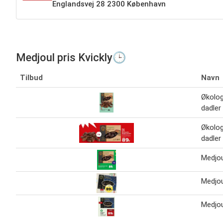
Englandsvej 28 2300 København
Medjoul pris Kvickly🕒
Tilbud
Navn
Økolog
dadler
Økolog
dadler
Medjou
Medjou
Medjou