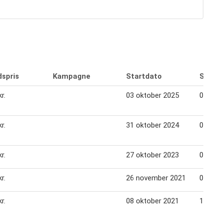
dspris
Kampagne
Startdato
Slutd
r.
03 oktober 2025
09 ok
r.
31 oktober 2024
07 no
r.
27 oktober 2023
09 no
r.
26 november 2021
02 de
r.
08 oktober 2021
14 ok