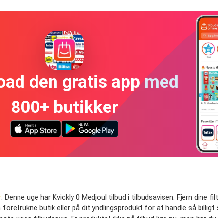
oad den gratis app med
800+ butikker
. Denne uge har Kvickly 0 Medjoul tilbud i tilbudsavisen. Fjern dine fil
in foretrukne butik eller på dit yndlingsprodukt for at handle så billi