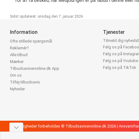
for at få besked, når Medjoul igen er på tilbud i denne eller n
Sidst opdateret: onsdag den 7. januar 2026
Information
Tjenester
Tilmeld dig nyheds
Ofte stillede spørgsmål
Følg os på Facebo
Reklamér?
Følg os på Instagr
Alle tilbud
Følg os på Youtube
Mærker
Følg os på TikTok
Tilbudsaviseronline.dk App
Om os
Tilføj tilbudsavis
Nyheder
Alle rettigheder forbeholdes © Tilbudsaviseronline.dk 2026 |
Ansvarsfra