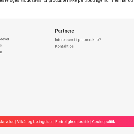
æste uges tilbudsavis. Er produktet ikke på tilbud lige nu, men har du 
Partnere
brevet
Interesseret i partnerskab?
ok
Kontakt os
am
skrivelse
|
Vilkår og betingelser
|
Fortrolighedspolitik
|
Cookiepolitik