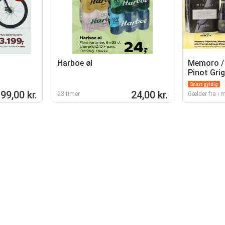
Harboe øl
Memoro / 
Pinot Grig
Snart gyldig
99,00 kr.
24,00 kr.
23 timer
Gælder fra i 