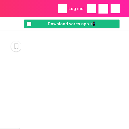
Log ind
Download vores app 📲