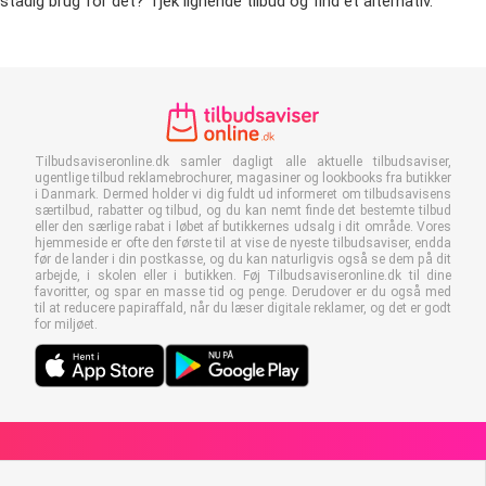
stadig brug for det? Tjek lignende tilbud og find et alternativ.
Tilbudsaviseronline.dk samler dagligt alle aktuelle tilbudsaviser,
ugentlige tilbud reklamebrochurer, magasiner og lookbooks fra butikker
i Danmark. Dermed holder vi dig fuldt ud informeret om tilbudsavisens
særtilbud, rabatter og tilbud, og du kan nemt finde det bestemte tilbud
eller den særlige rabat i løbet af butikkernes udsalg i dit område. Vores
hjemmeside er ofte den første til at vise de nyeste tilbudsaviser, endda
før de lander i din postkasse, og du kan naturligvis også se dem på dit
arbejde, i skolen eller i butikken. Føj Tilbudsaviseronline.dk til dine
favoritter, og spar en masse tid og penge. Derudover er du også med
til at reducere papiraffald, når du læser digitale reklamer, og det er godt
for miljøet.