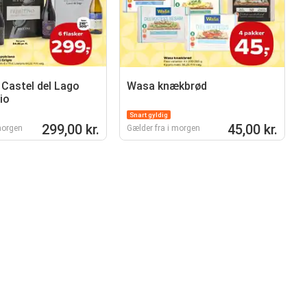
Castel del Lago
Wasa knækbrød
io
Snart gyldig
299,00 kr.
45,00 kr.
morgen
Gælder fra i morgen