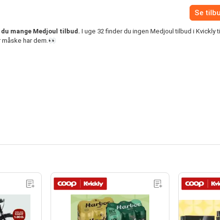
Se tilb
r du mange Medjoul tilbud.
I uge 32 finder du ingen Medjoul tilbud i Kvickly 
er måske har dem.👀