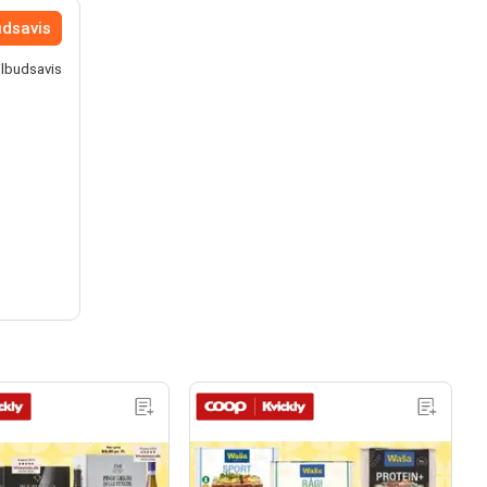
udsavis
tilbudsavis