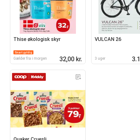
Thise økologisk skyr
VULCAN 26
Snart gyldig
32,00 kr.
3.1
Gælder fra i morgen
3 uger
Quaker Cruesli