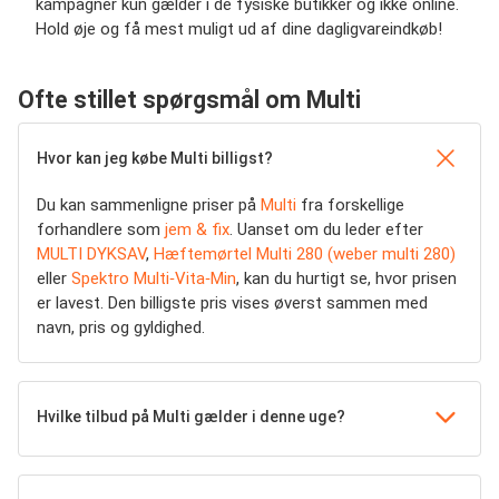
kampagner kun gælder i de fysiske butikker og ikke online.
Hold øje og få mest muligt ud af dine dagligvareindkøb!
Ofte stillet spørgsmål om Multi
Hvor kan jeg købe Multi billigst?
Du kan sammenligne priser på
Multi
fra forskellige
forhandlere som
jem & fix
. Uanset om du leder efter
MULTI DYKSAV
,
Hæftemørtel Multi 280 (weber multi 280)
eller
Spektro Multi‑Vita‑Min
, kan du hurtigt se, hvor prisen
er lavest. Den billigste pris vises øverst sammen med
navn, pris og gyldighed.
Hvilke tilbud på Multi gælder i denne uge?