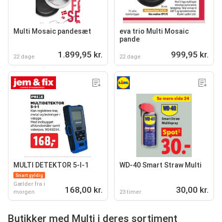
Multi Mosaic pandesæt
eva trio Multi Mosaic
pande
1.899,95 kr.
999,95 kr.
22 dage
22 dage
MULTI DETEKTOR 5-I-1
WD-40 Smart Straw Multi
Snart gyldig
Gælder fra i
168,00 kr.
30,00 kr.
morgen
23 timer
Butikker med Multi i deres sortiment