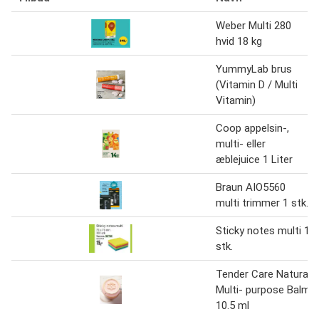
Weber Multi 280
hvid 18 kg
YummyLab brus
(Vitamin D / Multi
Vitamin)
Coop appelsin-,
multi- eller
æblejuice 1 Liter
Braun AIO5560
multi trimmer 1 stk.
Sticky notes multi 1
stk.
Tender Care Natural
Multi- purpose Balm
10.5 ml