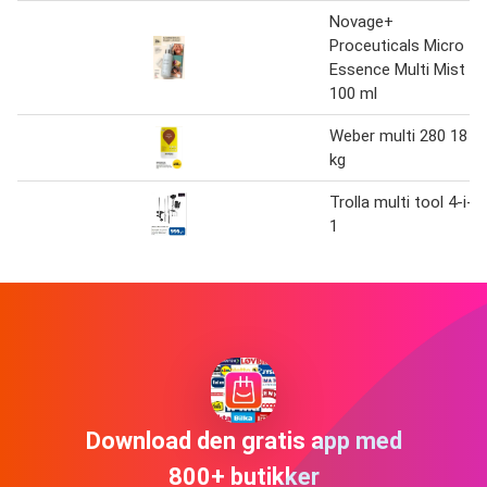
Novage+
Proceuticals Micro
Essence Multi Mist
100 ml
Weber multi 280 18
kg
Trolla multi tool 4-i-
1
Download den gratis app med
800+ butikker