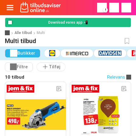
!
Download vores app 📲
Alle tilbud
Multi
Multi tilbud
Butikker
Filtre
Tilføj
10 tilbud
Relevans