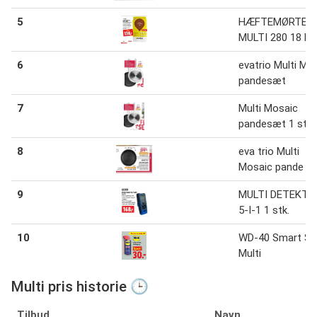
5
HÆFTEMØRTEL
MULTI 280 18 kg
6
evatrio Multi Mo
pandesæt
7
Multi Mosaic
pandesæt 1 stk.
8
eva trio Multi
Mosaic pande 1 
9
MULTI DETEKTO
5-I-1 1 stk.
10
WD-40 Smart St
Multi
Multi pris historie 🕒
Tilbud
Navn