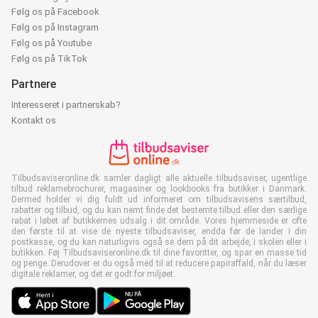
Følg os på Facebook
Følg os på Instagram
Følg os på Youtube
Følg os på TikTok
Partnere
Interesseret i partnerskab?
Kontakt os
Tilbudsaviseronline.dk samler dagligt alle aktuelle tilbudsaviser, ugentlige
tilbud reklamebrochurer, magasiner og lookbooks fra butikker i Danmark.
Dermed holder vi dig fuldt ud informeret om tilbudsavisens særtilbud,
rabatter og tilbud, og du kan nemt finde det bestemte tilbud eller den særlige
rabat i løbet af butikkernes udsalg i dit område. Vores hjemmeside er ofte
den første til at vise de nyeste tilbudsaviser, endda før de lander i din
postkasse, og du kan naturligvis også se dem på dit arbejde, i skolen eller i
butikken. Føj Tilbudsaviseronline.dk til dine favoritter, og spar en masse tid
og penge. Derudover er du også med til at reducere papiraffald, når du læser
digitale reklamer, og det er godt for miljøet.