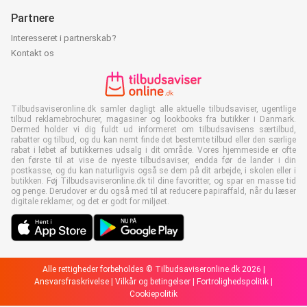
Partnere
Interesseret i partnerskab?
Kontakt os
Tilbudsaviseronline.dk samler dagligt alle aktuelle tilbudsaviser, ugentlige
tilbud reklamebrochurer, magasiner og lookbooks fra butikker i Danmark.
Dermed holder vi dig fuldt ud informeret om tilbudsavisens særtilbud,
rabatter og tilbud, og du kan nemt finde det bestemte tilbud eller den særlige
rabat i løbet af butikkernes udsalg i dit område. Vores hjemmeside er ofte
den første til at vise de nyeste tilbudsaviser, endda før de lander i din
postkasse, og du kan naturligvis også se dem på dit arbejde, i skolen eller i
butikken. Føj Tilbudsaviseronline.dk til dine favoritter, og spar en masse tid
og penge. Derudover er du også med til at reducere papiraffald, når du læser
digitale reklamer, og det er godt for miljøet.
Alle rettigheder forbeholdes © Tilbudsaviseronline.dk 2026 |
Ansvarsfraskrivelse
|
Vilkår og betingelser
|
Fortrolighedspolitik
|
Cookiepolitik