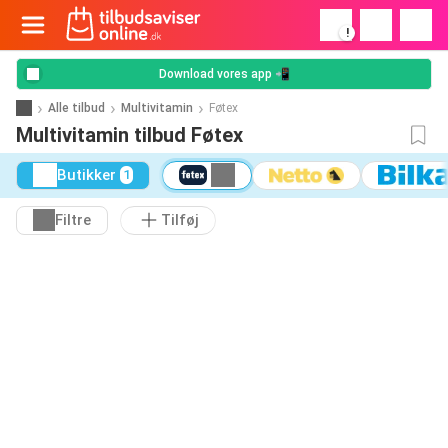
!
Download vores app 📲
Alle tilbud
Multivitamin
Føtex
Multivitamin tilbud Føtex
Butikker
1
Filtre
Tilføj