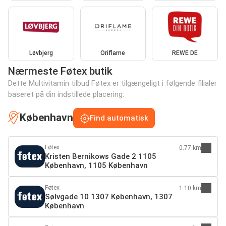
Løvbjerg
Oriflame
REWE DE
Nærmeste Føtex butik
Dette Multivitamin tilbud Føtex er tilgængeligt i følgende filialer
baseret på din indstillede placering:
København
Find automatisk
Føtex
0.77 km
Kristen Bernikows Gade 2 1105
København, 1105 København
Føtex
1.10 km
Sølvgade 10 1307 København, 1307
København