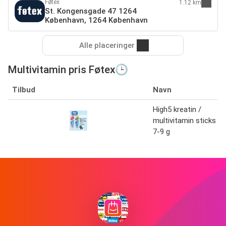
Føtex
1.12 km
St. Kongensgade 47 1264
København, 1264 København
Alle placeringer
Multivitamin pris Føtex🕒
Tilbud
Navn
High5 kreatin /
multivitamin sticks
7-9 g