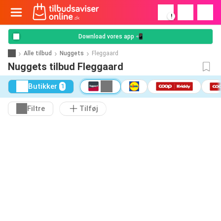
!
Download vores app 📲
Alle tilbud
Nuggets
Fleggaard
Nuggets tilbud Fleggaard
Butikker
1
Filtre
Tilføj