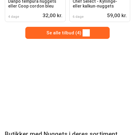
Danpo tempura nuggets
Chef Select - Kyllinge-
eller Coop cordon bleu
eller kalkun-nuggets
32,00 kr.
59,00 kr.
4 dage
6 dage
Se alle tilbud (4)
Butikker med Nuggets i deres sortiment