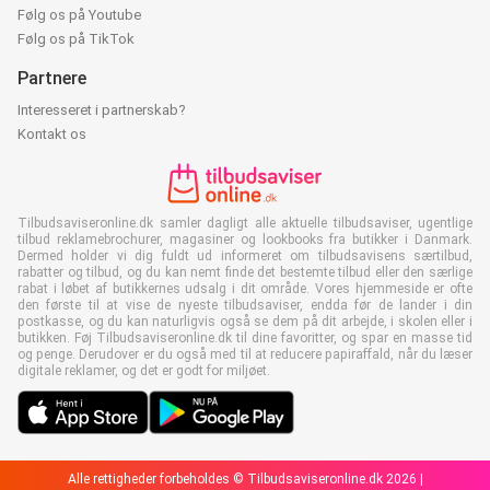
Følg os på Youtube
Følg os på TikTok
Partnere
Interesseret i partnerskab?
Kontakt os
Tilbudsaviseronline.dk samler dagligt alle aktuelle tilbudsaviser, ugentlige
tilbud reklamebrochurer, magasiner og lookbooks fra butikker i Danmark.
Dermed holder vi dig fuldt ud informeret om tilbudsavisens særtilbud,
rabatter og tilbud, og du kan nemt finde det bestemte tilbud eller den særlige
rabat i løbet af butikkernes udsalg i dit område. Vores hjemmeside er ofte
den første til at vise de nyeste tilbudsaviser, endda før de lander i din
postkasse, og du kan naturligvis også se dem på dit arbejde, i skolen eller i
butikken. Føj Tilbudsaviseronline.dk til dine favoritter, og spar en masse tid
og penge. Derudover er du også med til at reducere papiraffald, når du læser
digitale reklamer, og det er godt for miljøet.
Alle rettigheder forbeholdes © Tilbudsaviseronline.dk 2026 |