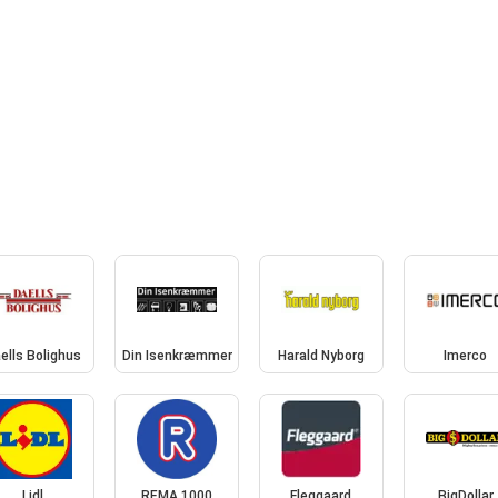
ells Bolighus
Din Isenkræmmer
Harald Nyborg
Imerco
Lidl
REMA 1000
Fleggaard
BigDollar