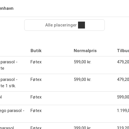
enhavn
Alle placeringer
Butik
Normalpris
Tilbu
 parasol -
Føtex
599,00 kr.
479,20
ite
 parasol -
Føtex
599,00 kr.
479,20
te 1 stk.
l
Føtex
599,00
ego parasol -
Føtex
1.199,0
parasol
Føtex
399,00 kr.
319,20