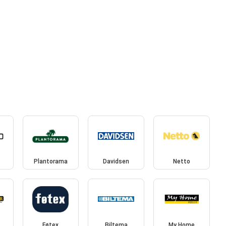
Plantorama
Davidsen
Netto
Føtex
Biltema
My Home