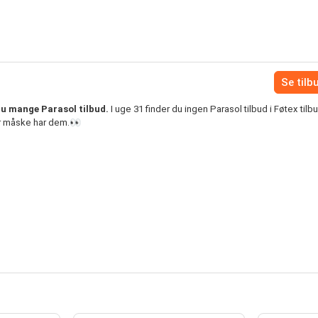
Se tilb
du mange Parasol tilbud.
I uge 31 finder du ingen Parasol tilbud i Føtex tilb
er måske har dem.👀