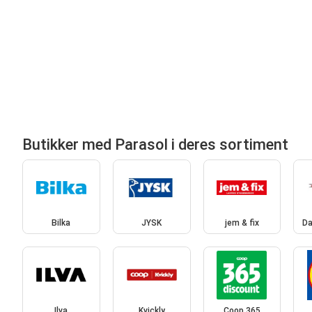
Butikker med Parasol i deres sortiment
Bilka
JYSK
jem & fix
Da
Ilva
Kvickly
Coop 365