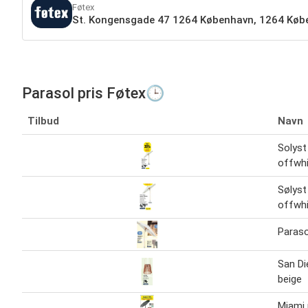
Føtex
St. Kongensgade 47 1264 København, 1264 Køb
Parasol pris Føtex🕒
Tilbud
Navn
Solyst
offwh
Sølyst
offwhi
Paraso
San Di
beige
Miami 