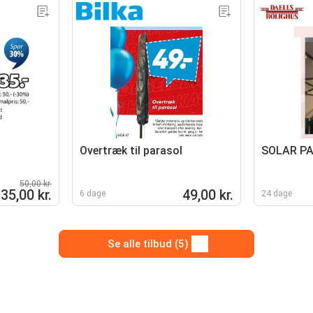
Overtræk til parasol
SOLAR P
50,00 kr.
35,00 kr.
49,00 kr.
6 dage
24 dage
Se alle tilbud (5)