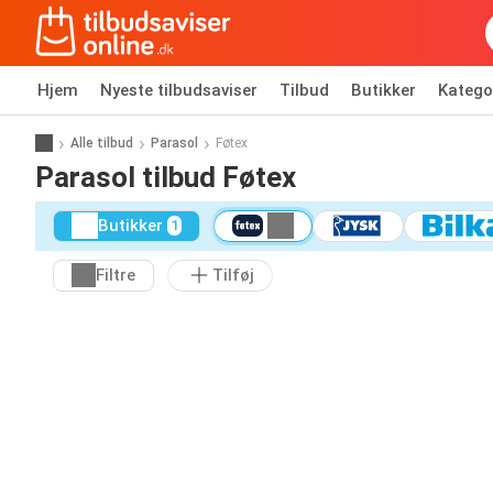
Hjem
Nyeste tilbudsaviser
Tilbud
Butikker
Katego
Alle tilbud
Parasol
Føtex
Parasol tilbud Føtex
Butikker
1
Filtre
Tilføj