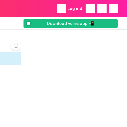
Log ind
Download vores app 📲