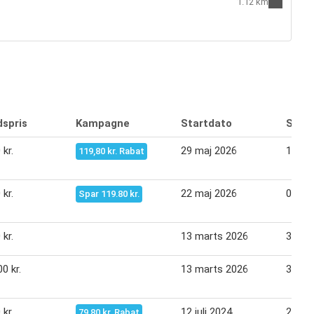
1.12 km
dspris
Kampagne
Startdato
Slutd
 kr.
29 maj 2026
11 jun
119,80 kr. Rabat
 kr.
22 maj 2026
04 jun
Spar 119.80 kr.
 kr.
13 marts 2026
31 ma
0 kr.
13 marts 2026
31 ma
 kr.
12 juli 2024
25 jul
79,80 kr. Rabat