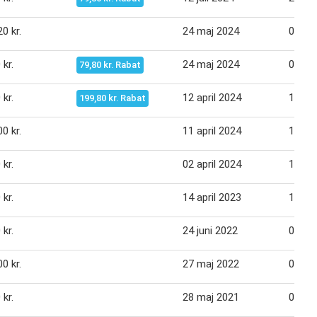
0 kr.
24 maj 2024
06 jun
 kr.
24 maj 2024
06 jun
79,80 kr. Rabat
 kr.
12 april 2024
18 apr
199,80 kr. Rabat
0 kr.
11 april 2024
16 ma
 kr.
02 april 2024
11 apr
 kr.
14 april 2023
17 ma
 kr.
24 juni 2022
07 jul
0 kr.
27 maj 2022
02 jun
 kr.
28 maj 2021
03 jun