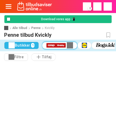
!
Download vores app 📲
Alle tilbud
Penne
Kvickly
Penne tilbud Kvickly
Butikker
1
Filtre
Tilføj