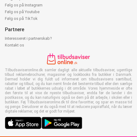
Følg os på Instagram
Følg os på Youtube
Følg os på TikTok
Partnere
Interesseret i partnerskab?
Kontakt os
Tilbudsaviseronline.dk samler dagligt alle aktuelle tilbudsaviser, ugentlige
tilbud reklamebrochurer, magasiner og lookbooks fra butikker i Danmark.
Dermed holder vi dig fuldt ud informeret om tilbudsavisens særtilbud,
rabatter og tilbud, og du kan nemt finde det bestemte tilbud eller den særlige
rabat i løbet af butikkernes udsalg i dit område. Vores hjemmeside er ofte
den første til at vise de nyeste tilbudsaviser, endda før de lander i din
postkasse, og du kan naturligvis også se dem på dit arbejde, i skolen eller i
butikken. Føj Tilbudsaviseronline.dk til dine favoritter, og spar en masse tid
og penge. Derudover er du også med til at reducere papiraffald, når du læser
digitale reklamer, og det er godt for miljøet.