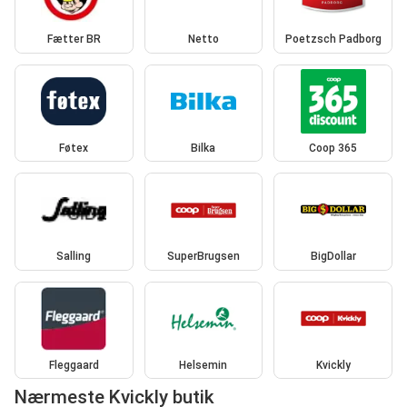
Fætter BR
Netto
Poetzsch Padborg
Føtex
Bilka
Coop 365
Salling
SuperBrugsen
BigDollar
Fleggaard
Helsemin
Kvickly
Nærmeste Kvickly butik