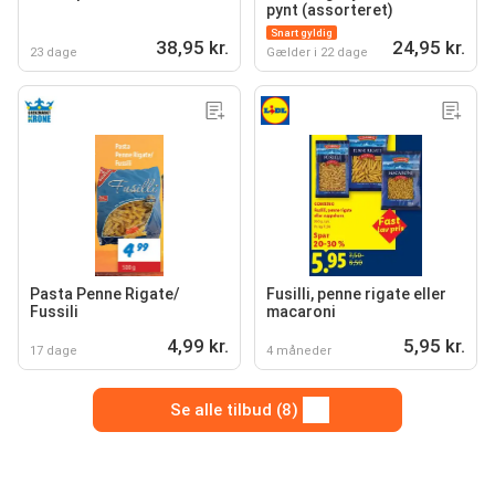
pynt (assorteret)
Snart gyldig
38,95 kr.
24,95 kr.
23 dage
Gælder i 22 dage
Pasta Penne Rigate/
Fusilli, penne rigate eller
Fussili
macaroni
4,99 kr.
5,95 kr.
17 dage
4 måneder
Se alle tilbud (8)