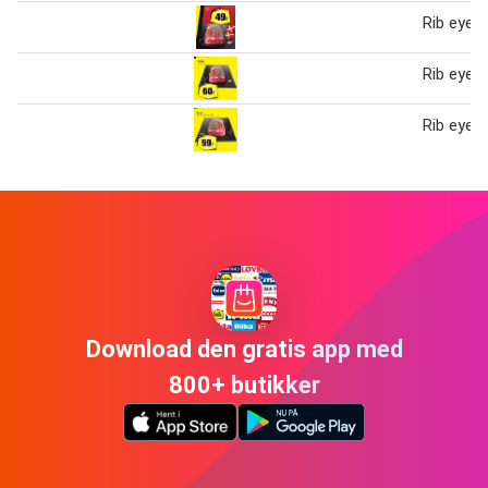
Rib eye
Rib eye
Rib eye p
Download den gratis app med
800+ butikker