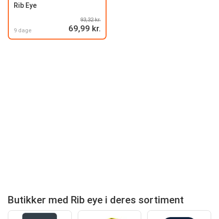
Rib Eye
93,32 kr.
69,99 kr.
9 dage
Butikker med Rib eye i deres sortiment