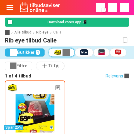
!
Download vores app 📲
Alle tilbud
Rib eye
Calle
Rib eye tilbud Calle
Butikker
1
Filtre
Tilføj
1 af
4 tilbud
Relevans
Spar 25%