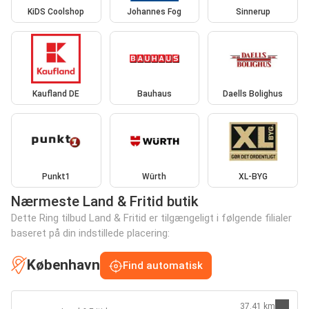
KiDS Coolshop
Johannes Fog
Sinnerup
Kaufland DE
Bauhaus
Daells Bolighus
Punkt1
Würth
XL-BYG
Nærmeste Land & Fritid butik
Dette Ring tilbud Land & Fritid er tilgængeligt i følgende filialer
baseret på din indstillede placering:
København
Find automatisk
37.41 km