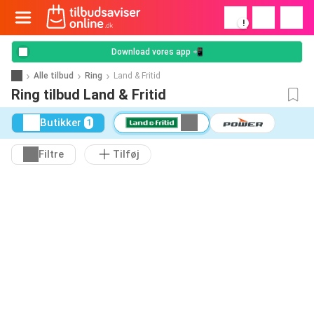
!
Download vores app 📲
Alle tilbud
Ring
Land & Fritid
Ring tilbud Land & Fritid
Butikker
1
Filtre
Tilføj