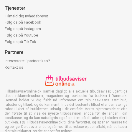
Tjenester
Tilmeld dig nyhedsbrevet
Følg os på Facebook
Følg os på Instagram
Følg os på Youtube
Følg os på TikTok
Partnere
Interesseret i partnerskab?
Kontakt os
Tilbudsaviseronline.dk samler dagligt alle aktuelle tilbudsaviser, ugentlige
tilbud reklamebrochurer, magasiner og lookbooks fra butikker i Danmark.
Dermed holder vi dig fuldt ud informeret om tilbudsavisens særtilbud,
rabatter og tilbud, og du kan nemt finde det bestemte tilbud eller den særlige
rabat i løbet af butikkernes udsalg i dit område. Vores hjemmeside er ofte
den første til at vise de nyeste tilbudsaviser, endda før de lander i din
postkasse, og du kan naturligvis også se dem på dit arbejde, i skolen eller i
butikken. Føj Tilbudsaviseronline.dk til dine favoritter, og spar en masse tid
og penge. Derudover er du også med til at reducere papiraffald, når du læser
digitale reklamer, og det er godt for miljøet.