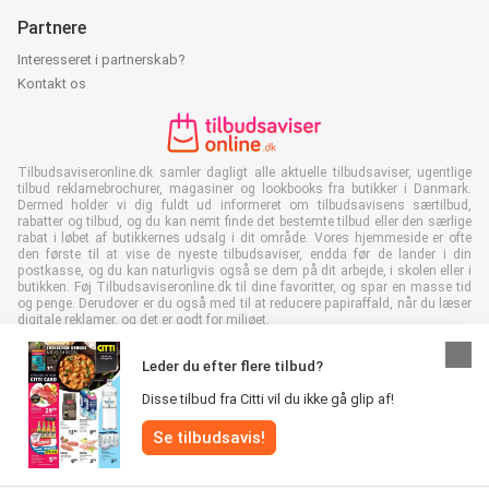
Partnere
Interesseret i partnerskab?
Kontakt os
Tilbudsaviseronline.dk samler dagligt alle aktuelle tilbudsaviser, ugentlige
tilbud reklamebrochurer, magasiner og lookbooks fra butikker i Danmark.
Dermed holder vi dig fuldt ud informeret om tilbudsavisens særtilbud,
rabatter og tilbud, og du kan nemt finde det bestemte tilbud eller den særlige
rabat i løbet af butikkernes udsalg i dit område. Vores hjemmeside er ofte
den første til at vise de nyeste tilbudsaviser, endda før de lander i din
postkasse, og du kan naturligvis også se dem på dit arbejde, i skolen eller i
butikken. Føj Tilbudsaviseronline.dk til dine favoritter, og spar en masse tid
og penge. Derudover er du også med til at reducere papiraffald, når du læser
digitale reklamer, og det er godt for miljøet.
Leder du efter flere tilbud?
Disse tilbud fra Citti vil du ikke gå glip af!
Alle rettigheder forbeholdes © Tilbudsaviseronline.dk 2026 |
Se tilbudsavis!
Ansvarsfraskrivelse
|
Vilkår og betingelser
|
Fortrolighedspolitik
|
Cookiepolitik