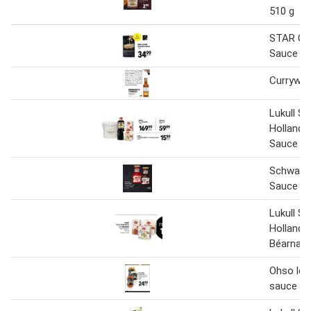
510 g
STAR CU
Sauce Ho
Currywur
Lukull S
Hollandai
Sauce Bé
Schwarta
Sauce 12
Lukull S
Hollandai
Béarnais
Ohso lec
sauce