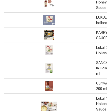
Honey B
Sauce 33
LUKULL 
hollanda
KARRYP
SAUCE 1
Lukull S
Hollanda
SANCHON
la Hollan
ml
Currywur
200 ml
Lukull S
Hollanda
Sauce Ho