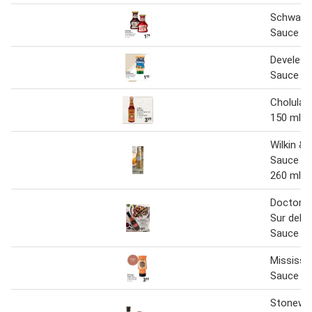
Schwarta
Sauce 12
Develey 
Sauce 30
Cholula 
150 ml
Wilkin &
Sauce mi
260 ml
Doctor S
Sur del I
Sauce 15
Mississip
Sauce 30
Stonewal