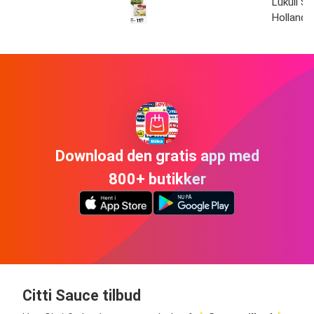
Lukull S
Hollanda
Download den gratis app med
800+ butikker
Citti Sauce tilbud