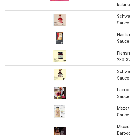
balance 
Schwarta
Sauce 12
Haidilao 
Sauce 12
Fiensme
280-320
Schwarta
Sauce 12
Lacroix 
Sauce 20
Mezete T
Sauce 30
Mississip
Barbecu