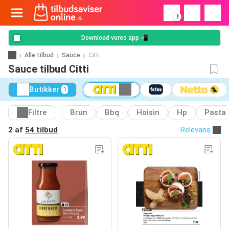
!
Download vores app 📲
Alle tilbud
Sauce
Citti
Sauce tilbud Citti
Butikker
1
Filtre
Brun
Bbq
Hoisin
Hp
Pasta
2 af
54 tilbud
Relevans