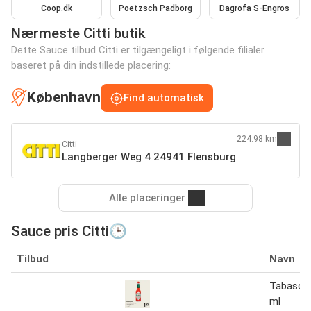
Coop.dk
Poetzsch Padborg
Dagrofa S-Engros
Nærmeste Citti butik
Dette Sauce tilbud Citti er tilgængeligt i følgende filialer
baseret på din indstillede placering:
København
Find automatisk
224.98 km
Citti
Langberger Weg 4 24941 Flensburg
Alle placeringer
Sauce pris Citti🕒
Tilbud
Navn
Tabasco
ml