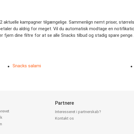
2 aktuelle kampagner tilgængelige. Sammenlign nemt priser, størrelser
å betaler du aldrig for meget. Vil du automatisk modtage en notifikati
er fjern dine filtre for at se alle Snacks tilbud og stadig spare penge.
Snacks salami
Partnere
brevet
Interesseret i partnerskab?
ok
Kontakt os
am