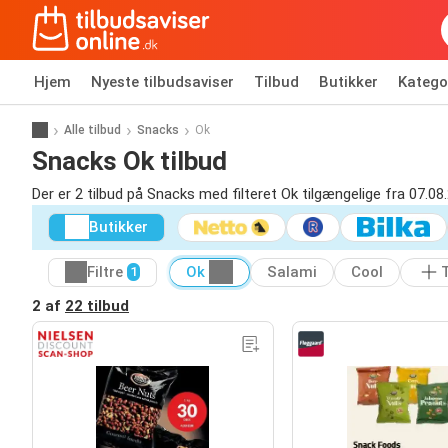
Hjem
Nyeste tilbudsaviser
Tilbud
Butikker
Katego
Alle tilbud
Snacks
Ok
Snacks Ok tilbud
Der er 2 tilbud på Snacks med filteret Ok tilgængelige fra 07.08
Butikker
Filtre
Ok
Salami
Cool
T
1
2 af
22 tilbud