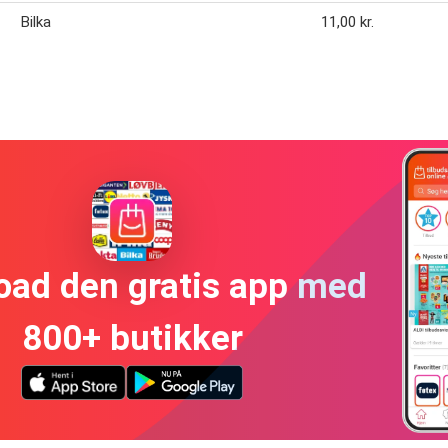
Bilka
11,00 kr.
oad den gratis app med
800+ butikker