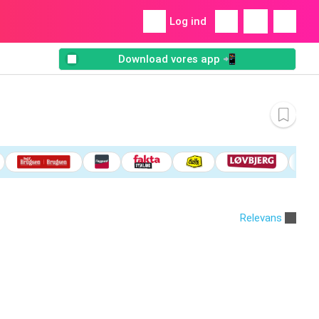
Log ind
Download vores app 📲
Relevans