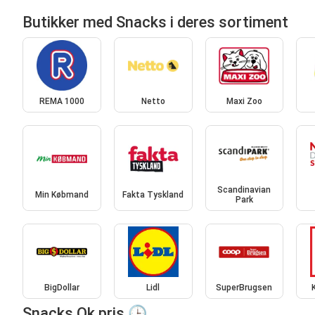
Butikker med Snacks i deres sortiment
REMA 1000
Netto
Maxi Zoo
Scandinavian
Min Købmand
Fakta Tyskland
Park
BigDollar
Lidl
SuperBrugsen
Snacks Ok pris 🕒