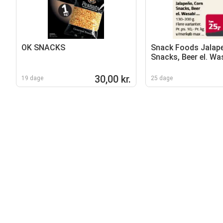
OK SNACKS
Snack Foods Jalap
Snacks, Beer el. Was
30,00 kr.
19 dage
25 dage