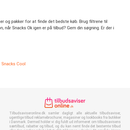
 og pakker for at finde det bedste køb. Brug filtrene til
on, når Snacks Ok igen er på tilbud? Gem din søgning. Er der i
Snacks Cool
Tilbudsaviseronline.dk samler dagligt alle aktuelle tilbudsaviser,
ugentlige tilbud reklamebrochurer, magasiner og lookbooks fra butikker
i Danmark. Dermed holder vi dig fuldt ud informeret om tilbudsavisens
særtilbud, rabatter og tilbud, og du kan nemt finde det bestemte tilbud