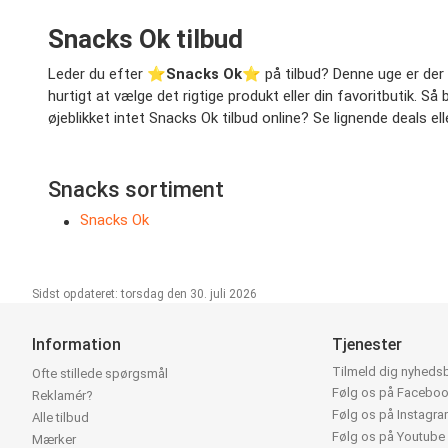
Snacks Ok tilbud
Leder du efter ⭐️
Snacks Ok
⭐️ på tilbud? Denne uge er der 
hurtigt at vælge det rigtige produkt eller din favoritbutik. S
øjeblikket intet Snacks Ok tilbud online? Se lignende deals ell
Snacks sortiment
Snacks Ok
Sidst opdateret: torsdag den 30. juli 2026
Information
Tjenester
Tilmeld dig nyheds
Ofte stillede spørgsmål
Følg os på Facebo
Reklamér?
Følg os på Instagr
Alle tilbud
Følg os på Youtube
Mærker