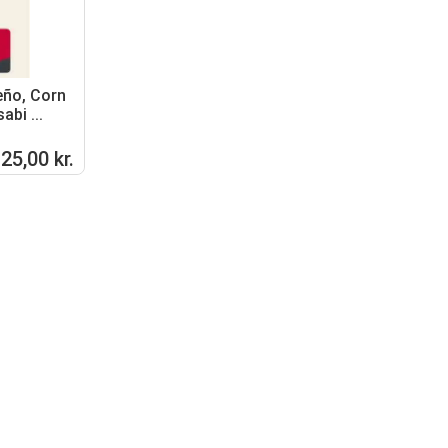
eño, Corn
abi ...
25,00 kr.