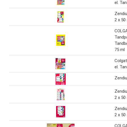
el. Ta
Zendi
2 x 50
COLG
Tandpa
Tandbø
75 ml
Colga
el. Ta
Zendi
Zendi
2 x 50
Zendi
2 x 50
COLG