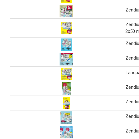
Zendi
Zendi
2x50 m
Zendi
Zendi
Tandp
Zendi
Zendi
Zendi
Zendi