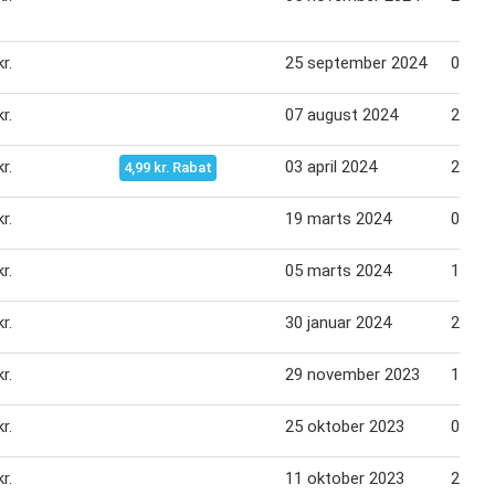
r.
25 september 2024
08 ok
r.
07 august 2024
20 au
r.
03 april 2024
23 apr
4,99 kr. Rabat
r.
19 marts 2024
02 apr
r.
05 marts 2024
19 ma
r.
30 januar 2024
20 fe
r.
29 november 2023
12 de
r.
25 oktober 2023
07 no
r.
11 oktober 2023
24 ok