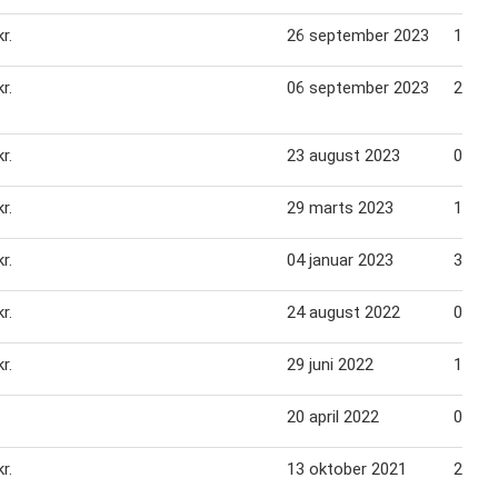
r.
26 september 2023
10 ok
r.
06 september 2023
26 se
r.
23 august 2023
05 se
r.
29 marts 2023
11 apr
r.
04 januar 2023
31 ja
r.
24 august 2022
06 se
r.
29 juni 2022
19 jul
20 april 2022
03 ma
r.
13 oktober 2021
26 ok