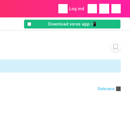
Log ind
Download vores app 📲
Relevans