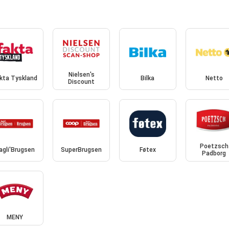
Nielsen's
kta Tyskland
Bilka
Netto
Discount
Poetzsch
agli'Brugsen
SuperBrugsen
Føtex
Padborg
MENY