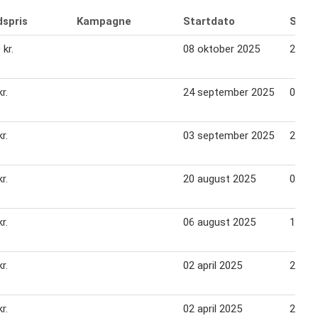
dspris
Kampagne
Startdato
Slutd
 kr.
08 oktober 2025
21 ok
r.
24 september 2025
07 ok
r.
03 september 2025
23 se
r.
20 august 2025
02 se
r.
06 august 2025
19 au
r.
02 april 2025
22 apr
r.
02 april 2025
22 apr