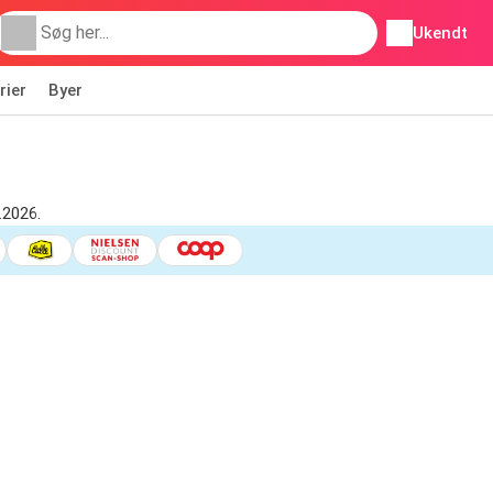
Ukendt
rier
Byer
.2026.