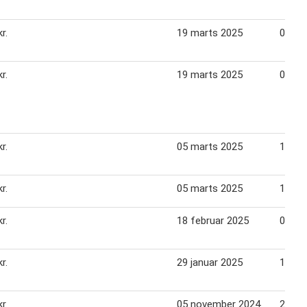
r.
19 marts 2025
01 apr
r.
19 marts 2025
01 apr
r.
05 marts 2025
18 ma
r.
05 marts 2025
18 ma
r.
18 februar 2025
04 ma
r.
29 januar 2025
18 fe
r.
05 november 2024
26 no