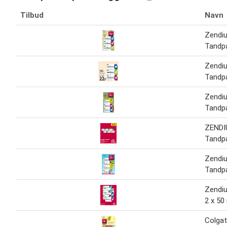
Tilbud
Navn
Zendi
Tandp
Zendi
Tandp
Zendi
Tandp
ZEND
Tandpa
Zendi
Tandp
Zendi
2 x 50
Colga