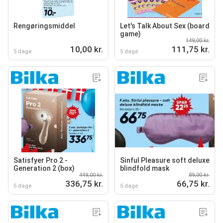
Rengøringsmiddel
Let's Talk About Sex (board
game)
149,00 kr.
10,00 kr.
111,75 kr.
5 dage
5 dage
Satisfyer Pro 2 -
Sinful Pleasure soft deluxe
Generation 2 (box)
blindfold mask
449,00 kr.
89,00 kr.
336,75 kr.
66,75 kr.
5 dage
5 dage