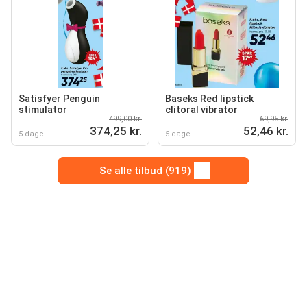
Satisfyer Penguin
Baseks Red lipstick
stimulator
clitoral vibrator
499,00 kr.
69,95 kr.
374,25 kr.
52,46 kr.
5 dage
5 dage
Se alle tilbud (919)