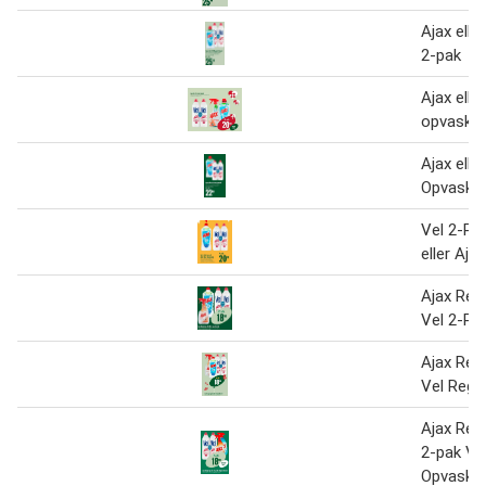
Ajax eller
2-pak
Ajax elle
opvask
Ajax elle
Opvask
Vel 2-Pa
eller Aja
Ajax Reng
Vel 2-Pa
Ajax Reng
Vel Regu
Ajax Reng
2-pak Ve
Opvask