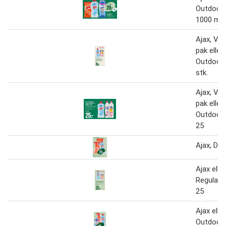
Outdoor 
1000 ml
Ajax, Vel
pak eller
Outdoor 
stk.
Ajax, Vel
pak eller
Outdoor 
25
Ajax, DK
Ajax eller
Regular 
25
Ajax elle
Outdoor 