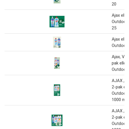
20
Ajax elle
Outdoor 
25
Ajax elle
Outdoor 
Ajax, Vel
pak eller
Outdoor 
AJAX , V
2-pak ell
Outdoor 
1000 ml
AJAX , V
2-pak ell
Outdoor 