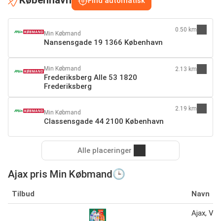
København
Find automatisk
0.50 km
Min Købmand
Nansensgade 19 1366 København
Min Købmand
2.13 km
Frederiksberg Alle 53 1820
Frederiksberg
2.19 km
Min Købmand
Classensgade 44 2100 København
Alle placeringer
Ajax pris Min Købmand🕒
Tilbud
Navn
Ajax, Vel