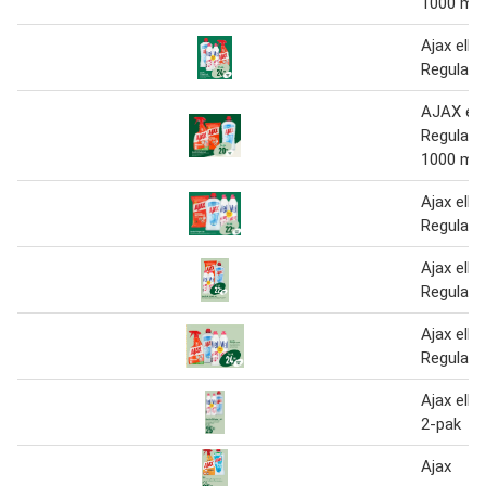
1000 ml
Ajax eller
Regular 
AJAX ell
Regular 
1000 ml
Ajax eller
Regular 
Ajax eller
Regular 
Ajax eller
Regular 
Ajax eller
2-pak
Ajax