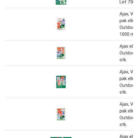
Let 750-
Ajax, Vel
pak eller
Outdoor 
1000 ml
Ajax elle
Outdoor 
stk.
Ajax, Vel
pak eller
Outdoor 
stk.
Ajax, Vel
pak eller
Outdoor 
stk.
Ajax elle