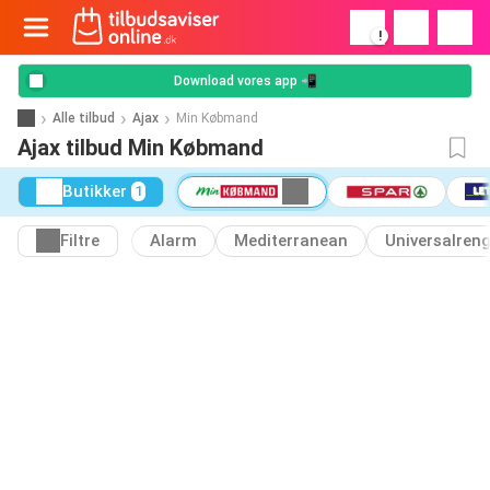
!
Download vores app 📲
Alle tilbud
Ajax
Min Købmand
Ajax tilbud Min Købmand
Butikker
1
Filtre
Alarm
Mediterranean
Universalren