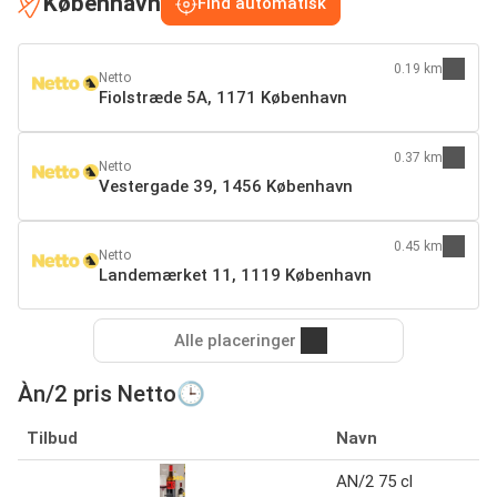
København
Find automatisk
0.19 km
Netto
Fiolstræde 5A, 1171 København
0.37 km
Netto
Vestergade 39, 1456 København
0.45 km
Netto
Landemærket 11, 1119 København
Alle placeringer
Àn/2 pris Netto🕒
Tilbud
Navn
AN/2 75 cl