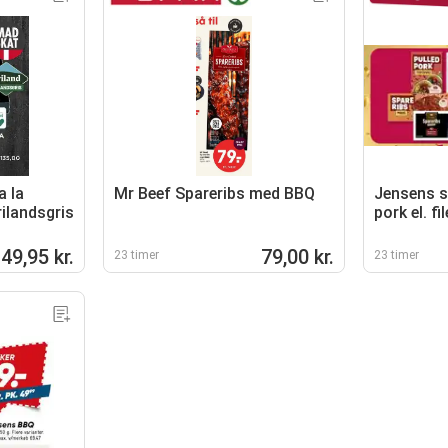
a la
Mr Beef Spareribs med BBQ
Jensens s
ilandsgris
pork el. fi
49,95 kr.
79,00 kr.
23 timer
23 timer