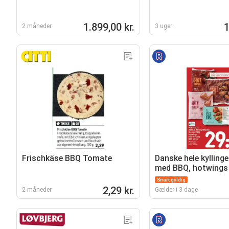
1.899,00 kr.
1
2 måneder
3 uger
Frischkäse BBQ Tomate
Danske hele kyllingel
med BBQ, hotwings 
smokey BBQ wings
Snart gyldig
2,29 kr.
2 måneder
Gælder i 3 dage