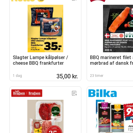
Slagter Lampe kålpølser /
BBQ marineret filet 
cheese BBQ frankfurter
mørbrad af dansk fr
35,00 kr.
1 dag
23 timer