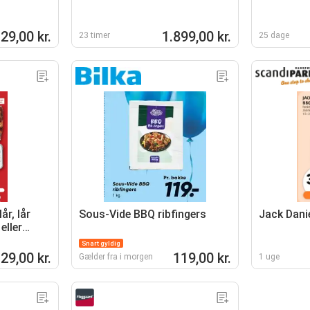
29,00 kr.
1.899,00 kr.
23 timer
25 dage
år, lår
Sous-Vide BBQ ribfingers
Jack Dani
eller
Snart gyldig
29,00 kr.
119,00 kr.
Gælder fra i morgen
1 uge