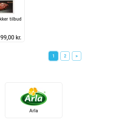
kker tilbud
99,00 kr.
1
2
>
Arla