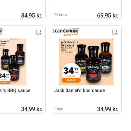
84,95 kr.
69,95 kr.
23 timer
el's BBQ sauce
Jack daniel's bbq sauce
34,99 kr.
34,99 kr.
1 uge