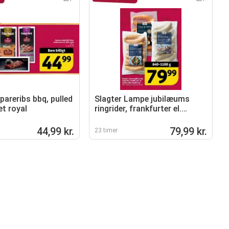
pareribs bbq, pulled
Slagter Lampe jubilæums
let royal
ringrider, frankfurter el.
cheese bbq frankfurter
44,99 kr.
79,99 kr.
23 timer