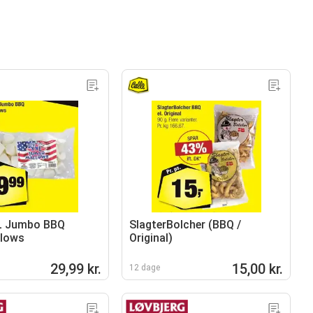
L Jumbo BBQ
SlagterBolcher (BBQ /
lows
Original)
29,99 kr.
15,00 kr.
12 dage