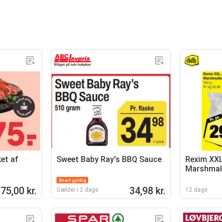
et af
Sweet Baby Ray's BBQ Sauce
Rexim XX
Marshmal
Snart gyldig
75,00 kr.
34,98 kr.
Gælder i 2 dage
12 dage