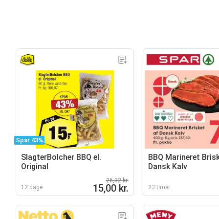
Spar 43%
SlagterBolcher BBQ el.
BBQ Marineret Brisk
Original
Dansk Kalv
26,32 kr.
15,00 kr.
12 dage
23 timer