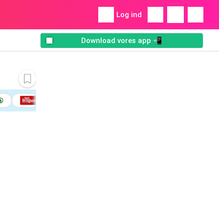
Log ind
Download vores app 📲