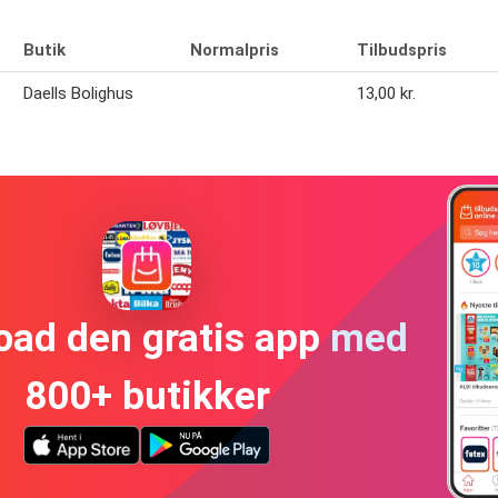
Butik
Normalpris
Tilbudspris
Daells Bolighus
13,00 kr.
oad den gratis app med
800+ butikker