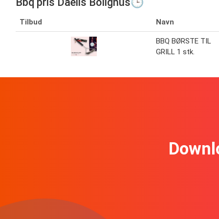
Bbq pris Daells Bolighus🕒
Tilbud
Navn
BBQ BØRSTE TIL
GRILL 1 stk.
Downl