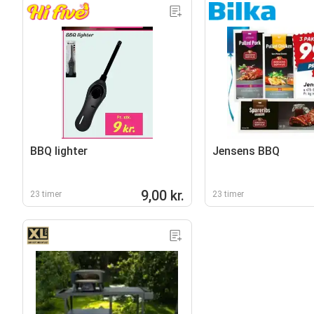
BBQ lighter
Jensens BBQ
9,00 kr.
23 timer
23 timer