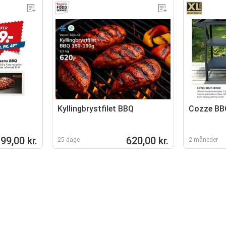
Kyllingbrystfilet BBQ
Cozze BB
99,00 kr.
620,00 kr.
25 dage
2 måneder