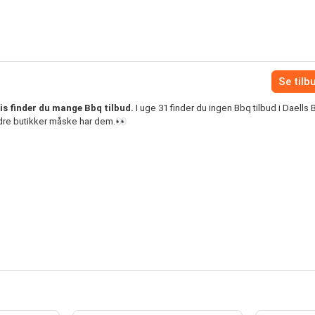
Se tilb
is finder du mange Bbq tilbud.
I uge 31 finder du ingen Bbq tilbud i Daells 
ndre butikker måske har dem.👀