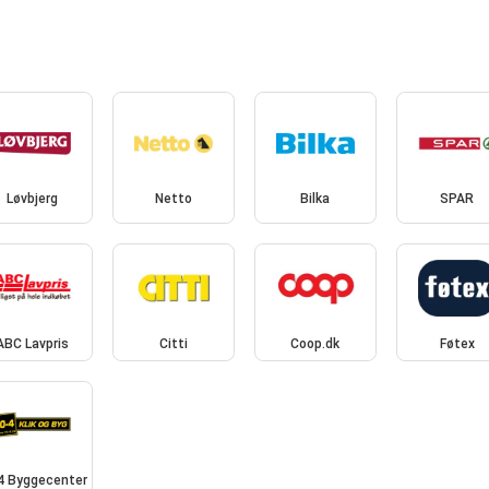
Løvbjerg
Netto
Bilka
SPAR
ABC Lavpris
Citti
Coop.dk
Føtex
4 Byggecenter