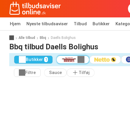
Hjem
Nyeste tilbudsaviser
Tilbud
Butikker
Katego
Alle tilbud
Bbq
Daells Bolighus
Bbq tilbud Daells Bolighus
Butikker
1
Filtre
Sauce
Tilføj