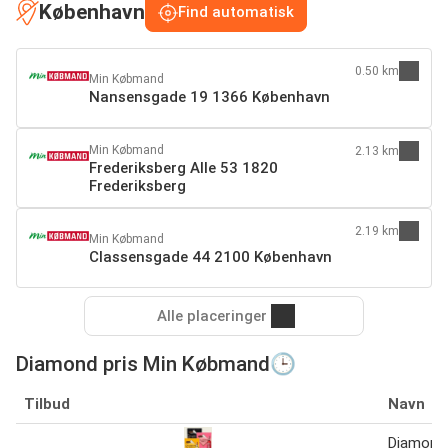
København
Find automatisk
0.50 km
Min Købmand
Nansensgade 19 1366 København
Min Købmand
2.13 km
Frederiksberg Alle 53 1820
Frederiksberg
2.19 km
Min Købmand
Classensgade 44 2100 København
Alle placeringer
Diamond pris Min Købmand🕒
Tilbud
Navn
Diamond H