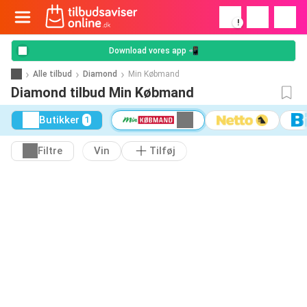
!
Download vores app 📲
Alle tilbud
Diamond
Min Købmand
Diamond tilbud Min Købmand
Butikker
1
Filtre
Vin
Tilføj