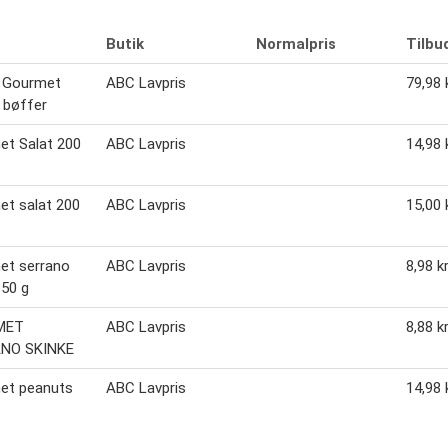
Butik
Normalpris
Tilbu
 Gourmet
ABC Lavpris
79,98 k
 bøffer
et Salat 200
ABC Lavpris
14,98 k
t salat 200
ABC Lavpris
15,00 k
et serrano
ABC Lavpris
8,98 kr
 50 g
MET
ABC Lavpris
8,88 kr
NO SKINKE
et peanuts
ABC Lavpris
14,98 k