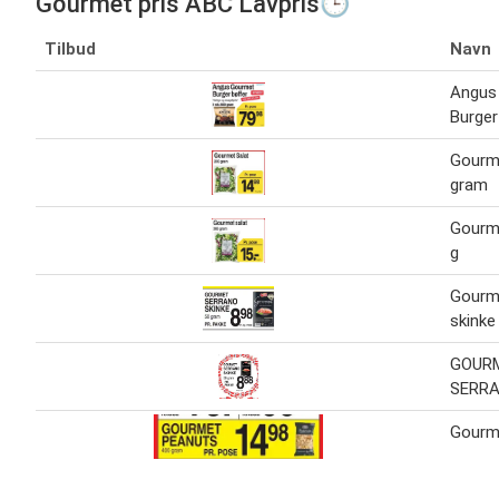
Gourmet pris ABC Lavpris🕒
Tilbud
Navn
Angus
Burger
Gourm
gram
Gourme
g
Gourm
skinke
GOUR
SERRA
Gourm