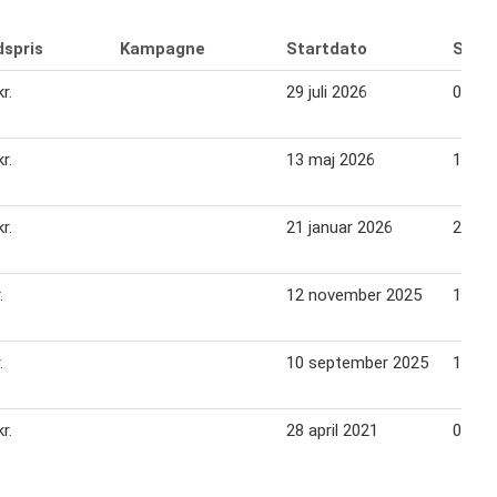
dspris
Kampagne
Startdato
Slutd
r.
29 juli 2026
04 au
r.
13 maj 2026
19 ma
r.
21 januar 2026
27 ja
.
12 november 2025
18 no
.
10 september 2025
16 se
r.
28 april 2021
04 ma