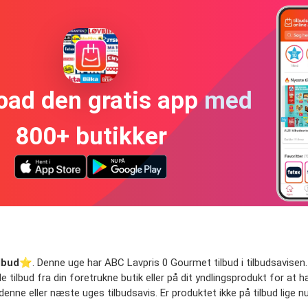
oad den gratis app med
800+ butikker
lbud
⭐️. Denne uge har ABC Lavpris 0 Gourmet tilbud i tilbudsavisen. F
de tilbud fra din foretrukne butik eller på dit yndlingsprodukt for at 
denne eller næste uges tilbudsavis. Er produktet ikke på tilbud lige n