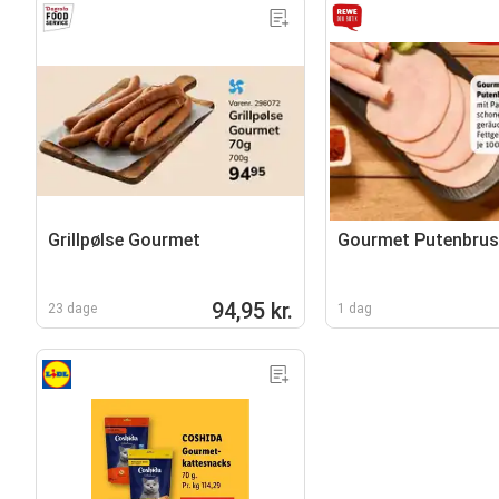
Grillpølse Gourmet
Gourmet Putenbrus
94,95 kr.
23 dage
1 dag