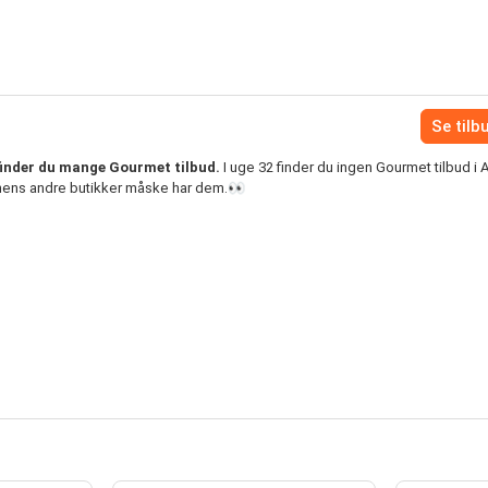
Se tilb
finder du mange Gourmet tilbud.
I uge 32 finder du ingen Gourmet tilbud i
, mens andre butikker måske har dem.👀