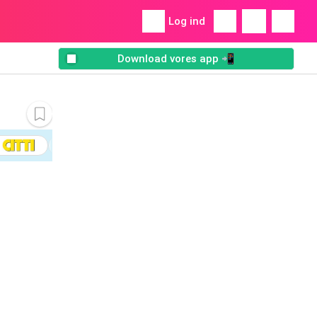
Log ind
Download vores app 📲