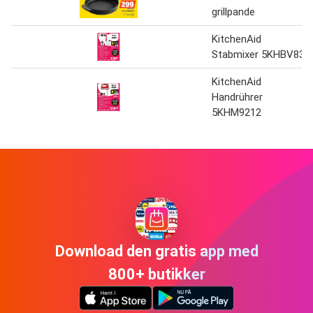
grillpande
KitchenAid
Stabmixer 5KHBV83
KitchenAid
Handrührer
5KHM9212
Download den gratis app med
800+ butikker