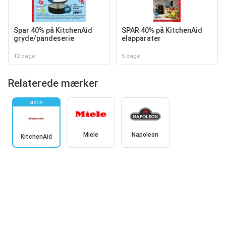
Spar 40% på KitchenAid
SPAR 40% på KitchenAid
gryde/pandeserie
elapparater
12 dage
5 dage
Relaterede mærker
aktiv
Miele
Napoleon
KitchenAid