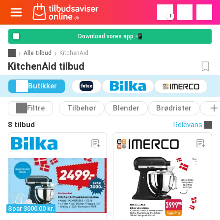
!
Download vores app 📲
Alle tilbud
KitchenAid
KitchenAid tilbud
Butikker
Filtre
Tilbehør
Blender
Brødrister
8 tilbud
Relevans
Spar 3000.00 kr.