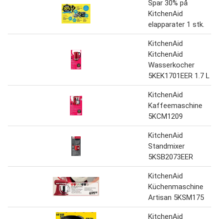
Spar 30% på
KitchenAid
elapparater 1 stk.
KitchenAid
KitchenAid
Wasserkocher
5KEK1701EER 1.7 L
KitchenAid
Kaffeemaschine
5KCM1209
KitchenAid
Standmixer
5KSB2073EER
KitchenAid
Küchenmaschine
Artisan 5KSM175
KitchenAid