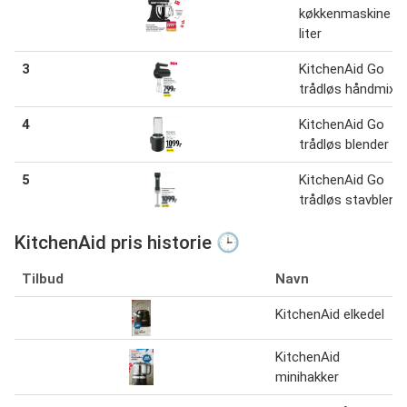
køkkenmaskine 4,
liter
3
KitchenAid Go
trådløs håndmixer
4
KitchenAid Go
trådløs blender
5
KitchenAid Go
trådløs stavblend
KitchenAid pris historie 🕒
Tilbud
Navn
KitchenAid elkedel
KitchenAid
minihakker