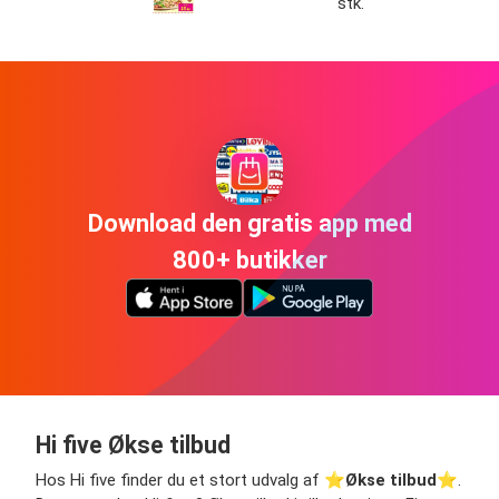
stk.
Download den gratis app med
800+ butikker
Hi five Økse tilbud
Hos Hi five finder du et stort udvalg af ⭐️
Økse tilbud
⭐️.