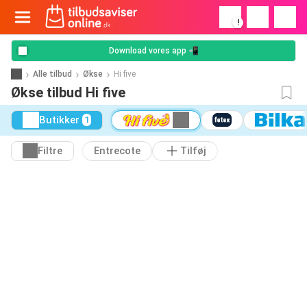
!
Download vores app 📲
Alle tilbud
Økse
Hi five
Økse tilbud Hi five
Butikker
1
Filtre
Entrecote
Tilføj