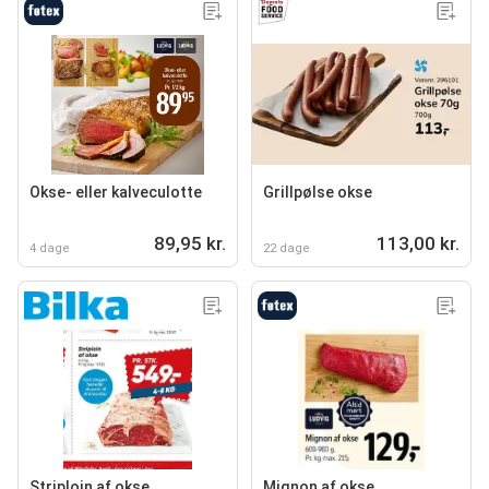
Okse- eller kalveculotte
Grillpølse okse
89,95 kr.
113,00 kr.
4 dage
22 dage
Striploin af okse
Mignon af okse