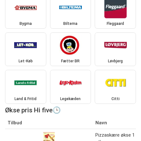
Bygma
Biltema
Fleggaard
Let-Køb
Fætter BR
Løvbjerg
Land & Fritid
Legekæden
Citti
Økse pris Hi five🕒
Tilbud
Navn
Pizzaskære økse 1