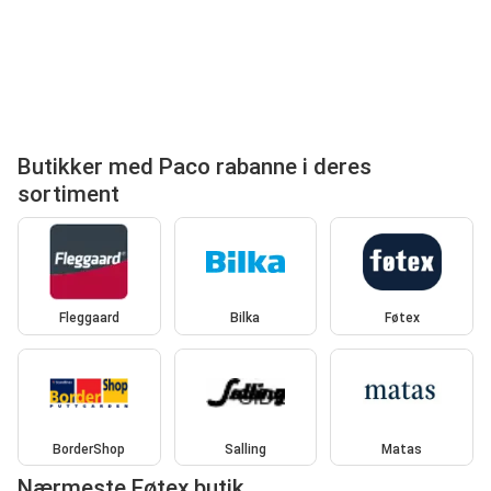
Butikker med Paco rabanne i deres
sortiment
Fleggaard
Bilka
Føtex
BorderShop
Salling
Matas
Nærmeste Føtex butik