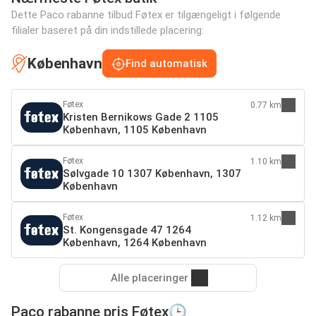
Dette Paco rabanne tilbud Føtex er tilgængeligt i følgende
filialer baseret på din indstillede placering:
København
Find automatisk
Føtex
0.77 km
Kristen Bernikows Gade 2 1105
København, 1105 København
Føtex
1.10 km
Sølvgade 10 1307 København, 1307
København
Føtex
1.12 km
St. Kongensgade 47 1264
København, 1264 København
Alle placeringer
Paco rabanne pris Føtex🕒