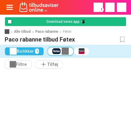
!
Download vores app 📲
Alle tilbud
Paco rabanne
Føtex
Paco rabanne tilbud Føtex
Butikker
1
Filtre
Tilføj