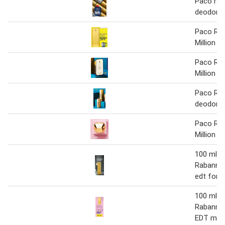
Paco ra
deodora
Paco Ra
Million
Paco Ra
Million
Paco Ra
deodora
Paco Ra
Million
100 ml. 
Rabanne 
edt for 
100 ml P
Rabanne 
EDT man