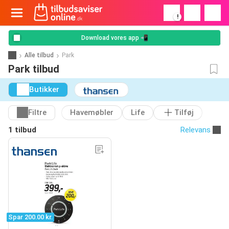
!
Download vores app 📲
Alle tilbud
Park
Park tilbud
Butikker
Filtre
Havemøbler
Life
Tilføj
1 tilbud
Relevans
Spar 200.00 kr.