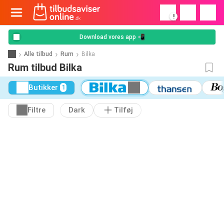
!
Download vores app 📲
Alle tilbud
Rum
Bilka
Rum tilbud Bilka
Butikker
1
Filtre
Dark
Tilføj