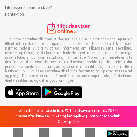
Interesseret i partnerskab?
Kontakt os
Tilbudsaviseronline.dk samler dagligt alle aktuelle tilbudsaviser, ugentlige
tilbud reklamebrochurer, magasiner og lookbooks fra butikker i Danmark.
Dermed holder vi dig fuldt ud informeret om tilbudsavisens særtilbud,
rabatter og tilbud, og du kan nemt finde det bestemte tilbud eller den særlige
rabat i løbet af butikkernes udsalg i dit område. Vores hjemmeside er ofte
den første til at vise de nyeste tilbudsaviser, endda før de lander i din
postkasse, og du kan naturligvis også se dem på dit arbejde, i skolen eller i
butikken. Føj Tilbudsaviseronline.dk til dine favoritter, og spar en masse tid
og penge. Derudover er du også med til at reducere papiraffald, når du læser
digitale reklamer, og det er godt for miljøet.
Alle rettigheder forbeholdes © Tilbudsaviseronline.dk 2026 |
Ansvarsfraskrivelse
|
Vilkår og betingelser
|
Fortrolighedspolitik
|
Cookiepolitik