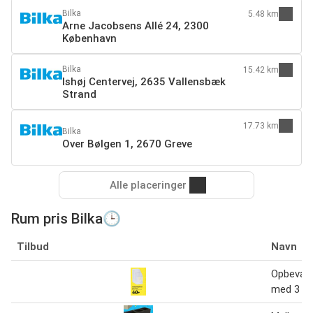
Bilka
5.48 km
Arne Jacobsens Allé 24, 2300
København
Bilka
15.42 km
Ishøj Centervej, 2635 Vallensbæk
Strand
17.73 km
Bilka
Over Bølgen 1, 2670 Greve
Alle placeringer
Rum pris Bilka🕒
Tilbud
Navn
Opbevari
med 3 ru