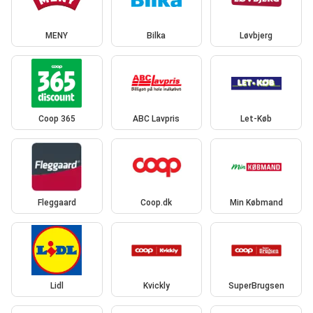
MENY
Bilka
Løvbjerg
Coop 365
ABC Lavpris
Let-Køb
Fleggaard
Coop.dk
Min Købmand
Lidl
Kvickly
SuperBrugsen