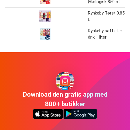
Økologisk 850 ml
Rynkeby Tørst 0.85
L
Rynkeby saft eller
drik 1 liter
Download den gratis app med
800+ butikker