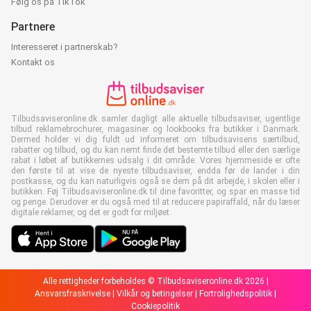
Følg os på TikTok
Partnere
Interesseret i partnerskab?
Kontakt os
Tilbudsaviseronline.dk samler dagligt alle aktuelle tilbudsaviser, ugentlige
tilbud reklamebrochurer, magasiner og lookbooks fra butikker i Danmark.
Dermed holder vi dig fuldt ud informeret om tilbudsavisens særtilbud,
rabatter og tilbud, og du kan nemt finde det bestemte tilbud eller den særlige
rabat i løbet af butikkernes udsalg i dit område. Vores hjemmeside er ofte
den første til at vise de nyeste tilbudsaviser, endda før de lander i din
postkasse, og du kan naturligvis også se dem på dit arbejde, i skolen eller i
butikken. Føj Tilbudsaviseronline.dk til dine favoritter, og spar en masse tid
og penge. Derudover er du også med til at reducere papiraffald, når du læser
digitale reklamer, og det er godt for miljøet.
Alle rettigheder forbeholdes © Tilbudsaviseronline.dk 2026 |
Ansvarsfraskrivelse
|
Vilkår og betingelser
|
Fortrolighedspolitik
|
Cookiepolitik