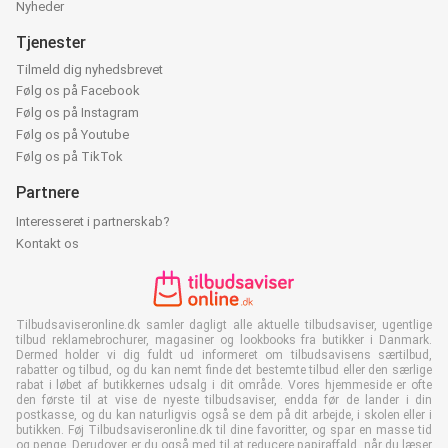
Nyheder
Tjenester
Tilmeld dig nyhedsbrevet
Følg os på Facebook
Følg os på Instagram
Følg os på Youtube
Følg os på TikTok
Partnere
Interesseret i partnerskab?
Kontakt os
Tilbudsaviseronline.dk samler dagligt alle aktuelle tilbudsaviser, ugentlige
tilbud reklamebrochurer, magasiner og lookbooks fra butikker i Danmark.
Dermed holder vi dig fuldt ud informeret om tilbudsavisens særtilbud,
rabatter og tilbud, og du kan nemt finde det bestemte tilbud eller den særlige
rabat i løbet af butikkernes udsalg i dit område. Vores hjemmeside er ofte
den første til at vise de nyeste tilbudsaviser, endda før de lander i din
postkasse, og du kan naturligvis også se dem på dit arbejde, i skolen eller i
butikken. Føj Tilbudsaviseronline.dk til dine favoritter, og spar en masse tid
og penge. Derudover er du også med til at reducere papiraffald, når du læser