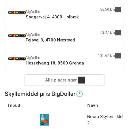
56.50 km
BigDollar
Søagervej 4, 4300 Holbæk
72.47 km
BigDollar
Fejøvej 9, 4700 Næstved
131.67 km
BigDollar
Hesselvang 18, 8500 Grenaa
Alle placeringer
Skyllemiddel pris BigDollar🕒
Tilbud
Navn
Noora Skyllemiddel
2 L