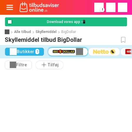
!
Download vores app 📲
Alle tilbud
Skyllemiddel
BigDollar
Skyllemiddel tilbud BigDollar
Butikker
1
Filtre
Tilføj