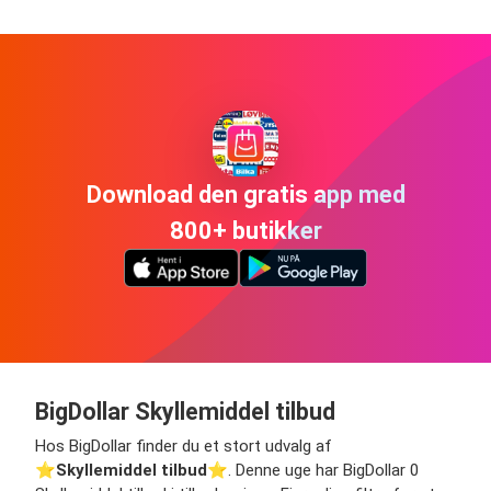
Download den gratis app med
800+ butikker
BigDollar Skyllemiddel tilbud
Hos BigDollar finder du et stort udvalg af
⭐️
Skyllemiddel tilbud
⭐️. Denne uge har BigDollar 0