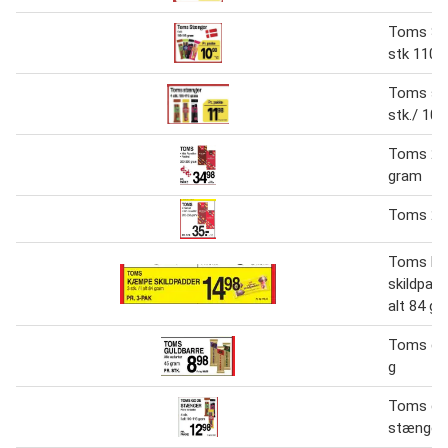
Toms St
stk 110-
Toms st
stk./ 100
Toms 20
gram
Toms 20
Toms k
skildpadd
alt 84 g
Toms gul
g
Toms go
stænger 