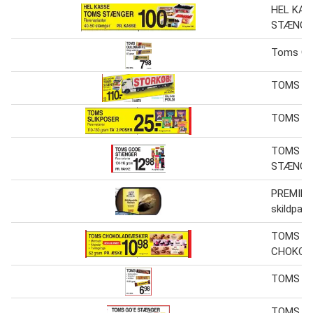
HEL KAS
STÆNGE
Toms Gu
TOMS S
TOMS SL
TOMS G
STÆNGE
PREMIER
skildpad
TOMS
CHOKOL
TOMS 45
TOMS GO