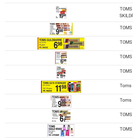
TOMS MI
SKILDPA
TOMS
TOMS G
TOMS
TOMS SL
Toms go
Toms
TOMS
TOMS G