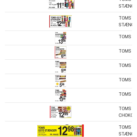
STÆNGE
TOMS GO
STÆNGE
TOMS SL
TOMS G
TOMS
TOMS
TOMS SL
TOMS
CHOKOL
TOMS GO
STÆNGE