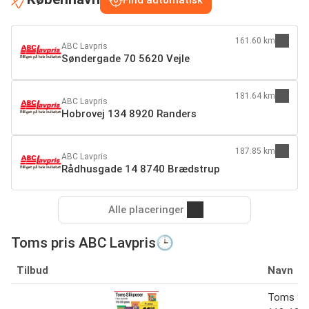
161.60 km
ABC Lavpris
Søndergade 70 5620 Vejle
181.64 km
ABC Lavpris
Hobrovej 134 8920 Randers
187.85 km
ABC Lavpris
Rådhusgade 14 8740 Brædstrup
Alle placeringer
Toms pris ABC Lavpris🕒
Tilbud
Navn
Toms Sli