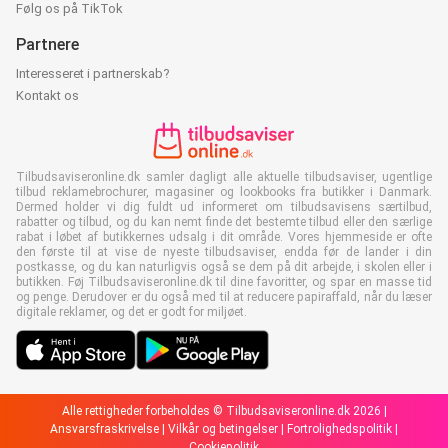
Følg os på TikTok
Partnere
Interesseret i partnerskab?
Kontakt os
Tilbudsaviseronline.dk samler dagligt alle aktuelle tilbudsaviser, ugentlige
tilbud reklamebrochurer, magasiner og lookbooks fra butikker i Danmark.
Dermed holder vi dig fuldt ud informeret om tilbudsavisens særtilbud,
rabatter og tilbud, og du kan nemt finde det bestemte tilbud eller den særlige
rabat i løbet af butikkernes udsalg i dit område. Vores hjemmeside er ofte
den første til at vise de nyeste tilbudsaviser, endda før de lander i din
postkasse, og du kan naturligvis også se dem på dit arbejde, i skolen eller i
butikken. Føj Tilbudsaviseronline.dk til dine favoritter, og spar en masse tid
og penge. Derudover er du også med til at reducere papiraffald, når du læser
digitale reklamer, og det er godt for miljøet.
Alle rettigheder forbeholdes © Tilbudsaviseronline.dk 2026 |
Ansvarsfraskrivelse
|
Vilkår og betingelser
|
Fortrolighedspolitik
|
Cookiepolitik