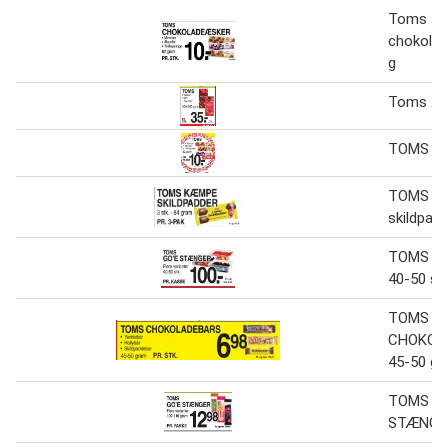
Toms
chokola
g
Toms 20
TOMS
TOMS K
skildpadd
TOMS Go
40-50 st
TOMS
CHOKOL
45-50 g
TOMS GO
STÆNGE