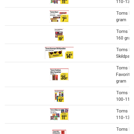
110-130
Toms Ba
gram
Toms Yan
160 gra
Toms K
Skildpad
Toms Fes
Favoritt
gram
Toms Go
100-116
Toms Sli
110-130
Toms Mi