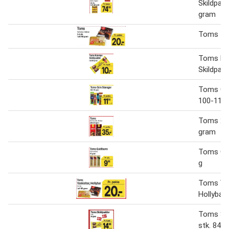
Skildpad
gram
Toms 16
Toms K
Skildpad
Toms Go
100-116
Toms 20
gram
Toms Gul
g
Toms Yan
Hollybar 
Toms Ski
stk. 84 