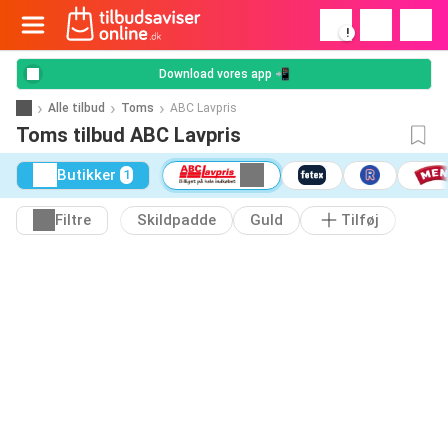
!
Download vores app 📲
Alle tilbud
Toms
ABC Lavpris
Toms tilbud ABC Lavpris
Butikker
1
Filtre
Skildpadde
Guld
Tilføj