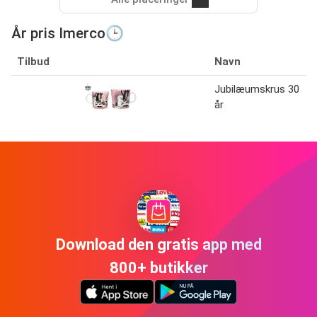
År pris Imerco🕒
Tilbud
Navn
Jubilæumskrus 30
år
Download den gratis app med
800+ butikker