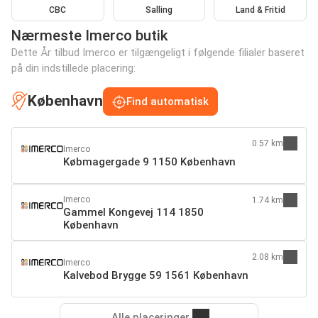
CBC
Salling
Land & Fritid
Nærmeste Imerco butik
Dette År tilbud Imerco er tilgængeligt i følgende filialer baseret
på din indstillede placering:
København
Find automatisk
0.57 km
Imerco
Købmagergade 9 1150 København
Imerco
1.74 km
Gammel Kongevej 114 1850
København
2.08 km
Imerco
Kalvebod Brygge 59 1561 København
Alle placeringer