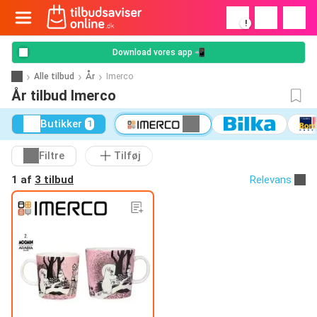
!
Download vores app 📲
Alle tilbud
År
Imerco
År tilbud Imerco
Butikker
1
Filtre
Tilføj
1 af
3 tilbud
Relevans