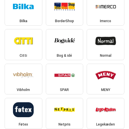
Bilka
BorderShop
Imerco
Citti
Bog & idé
Normal
Vibholm
SPAR
MENY
Føtex
Netpris
Legekæden