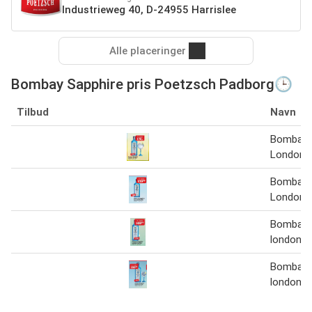
Industrieweg 40, D-24955 Harrislee
Alle placeringer
Bombay Sapphire pris Poetzsch Padborg🕒
Tilbud
Navn
Bombay 
London D
Bombay 
London D
Bombay 
london dr
Bombay 
london dr