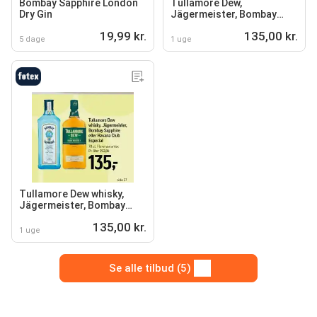
Bombay Sapphire London
Tullamore Dew,
Dry Gin
Jägermeister, Bombay
Sapphire eller Havana Club
19,99 kr.
135,00 kr.
Especial
5 dage
1 uge
Tullamore Dew whisky,
Jägermeister, Bombay
Sapphire eller Havana Club
135,00 kr.
Especial
1 uge
Se alle tilbud (5)