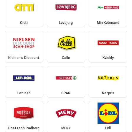
Citti
Løvbjerg
Min Købmand
Nielsen's Discount
Calle
Kvickly
Let-Køb
SPAR
Netpris
Poetzsch Padborg
MENY
Lidl