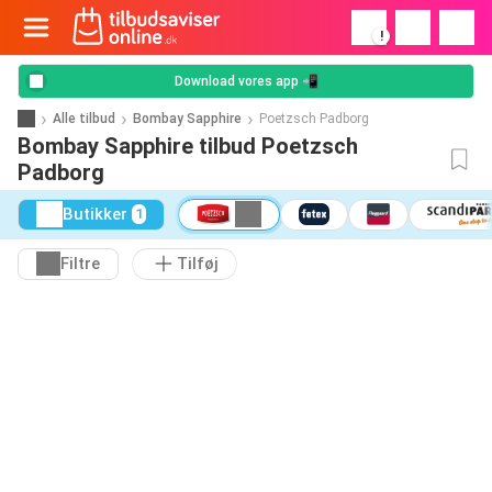
!
Download vores app 📲
Alle tilbud
Bombay Sapphire
Poetzsch Padborg
Bombay Sapphire tilbud Poetzsch
Padborg
Butikker
1
Filtre
Tilføj