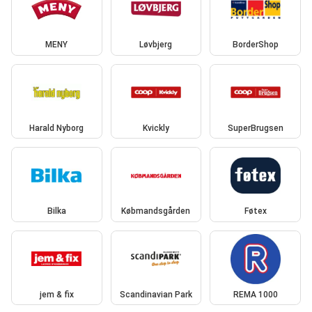
MENY
Løvbjerg
BorderShop
Harald Nyborg
Kvickly
SuperBrugsen
Bilka
Købmandsgården
Føtex
jem & fix
Scandinavian Park
REMA 1000