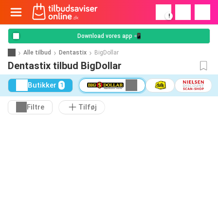
!
Download vores app 📲
Alle tilbud
Dentastix
BigDollar
Dentastix tilbud BigDollar
Butikker
1
Filtre
Tilføj