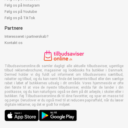
Følg os på Instagram
Følg os på Youtube
Følg os på TikTok
Partnere
Interesseret i partnerskab?
Kontakt os
Tilbudsaviseronline.dk samler dagligt alle aktuelle tilbudsaviser, ugentlige
tilbud reklamebrochurer, magasiner og lookbooks fra butikker i Danmark.
Dermed holder vi dig fuldt ud informeret om tilbudsavisens særtilbud,
rabatter og tilbud, og du kan nemt finde det bestemte tilbud eller den særlige
rabat i løbet af butikkernes udsalg i dit område. Vores hjemmeside er ofte
den første til at vise de nyeste tilbudsaviser, endda før de lander i din
postkasse, og du kan naturligvis også se dem på dit arbejde, i skolen eller i
butikken. Føj Tilbudsaviseronline.dk til dine favoritter, og spar en masse tid
og penge. Derudover er du også med til at reducere papiraffald, når du læser
digitale reklamer, og det er godt for miljøet.