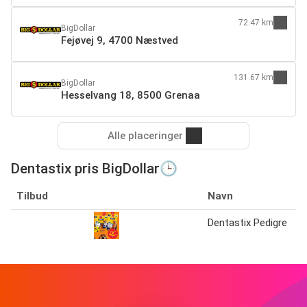
72.47 km
BigDollar
Fejøvej 9, 4700 Næstved
131.67 km
BigDollar
Hesselvang 18, 8500 Grenaa
Alle placeringer
Dentastix pris BigDollar🕒
Tilbud
Navn
Dentastix Pedigre