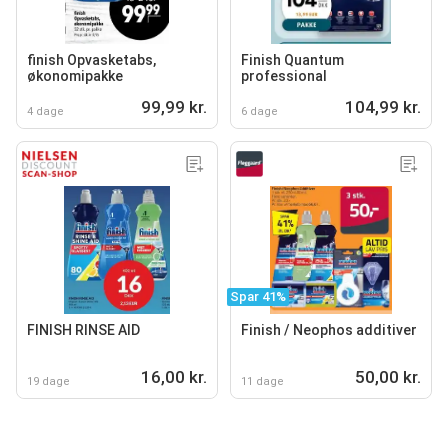
finish Opvasketabs,
Finish Quantum
økonomipakke
professional
99,99 kr.
104,99 kr.
4 dage
6 dage
Spar 41%
FINISH RINSE AID
Finish / Neophos additiver
16,00 kr.
50,00 kr.
19 dage
11 dage