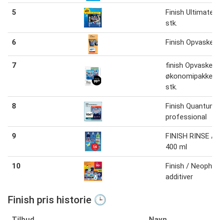
5
Finish Ultimate 1
stk.
6
Finish Opvasket
7
finish Opvasketa
økonomipakke 2
stk.
8
Finish Quantum
professional
9
FINISH RINSE AI
400 ml
10
Finish / Neopho
additiver
Finish pris historie 🕒
Tilbud
Navn