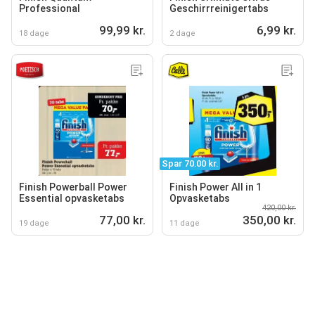
Professional
Geschirrreinigertabs
99,99 kr.
6,99 kr.
18 dage
2 dage
Spar 70.00 kr.
Finish Powerball Power
Finish Power All in 1
Essential opvasketabs
Opvasketabs
420,00 kr.
77,00 kr.
350,00 kr.
19 dage
11 dage