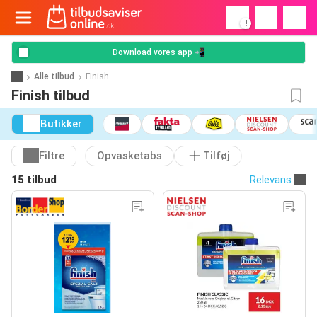
!
Download vores app 📲
Alle tilbud
Finish
Finish tilbud
Butikker
Filtre
Opvasketabs
Tilføj
15 tilbud
Relevans