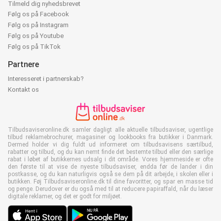
Tilmeld dig nyhedsbrevet
Følg os på Facebook
Følg os på Instagram
Følg os på Youtube
Følg os på TikTok
Partnere
Interesseret i partnerskab?
Kontakt os
Tilbudsaviseronline.dk samler dagligt alle aktuelle tilbudsaviser, ugentlige
tilbud reklamebrochurer, magasiner og lookbooks fra butikker i Danmark.
Dermed holder vi dig fuldt ud informeret om tilbudsavisens særtilbud,
rabatter og tilbud, og du kan nemt finde det bestemte tilbud eller den særlige
rabat i løbet af butikkernes udsalg i dit område. Vores hjemmeside er ofte
den første til at vise de nyeste tilbudsaviser, endda før de lander i din
postkasse, og du kan naturligvis også se dem på dit arbejde, i skolen eller i
butikken. Føj Tilbudsaviseronline.dk til dine favoritter, og spar en masse tid
og penge. Derudover er du også med til at reducere papiraffald, når du læser
digitale reklamer, og det er godt for miljøet.