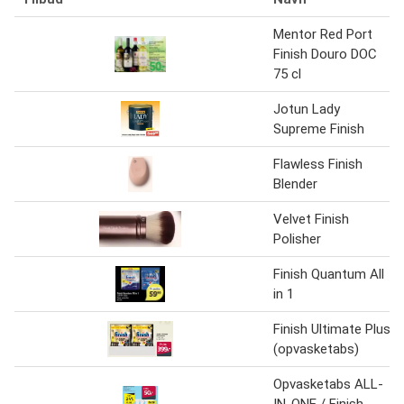
Mentor Red Port
Finish Douro DOC
75 cl
Jotun Lady
Supreme Finish
Flawless Finish
Blender
Velvet Finish
Polisher
Finish Quantum All
in 1
Finish Ultimate Plus
(opvasketabs)
Opvasketabs ALL-
IN-ONE / Finish