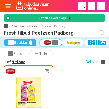
!
Download vores app 📲
Alle tilbud
Fresh
Poetzsch Padborg
Fresh tilbud Poetzsch Padborg
Butikker
1
Filtre
Tilføj
1 af
9 tilbud
Relevans