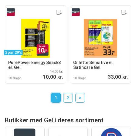
Spar 29%
PurePower Energy Snack8
Gillette Sensitive el.
el. Gel
Satincare Gel
14,08 kr.
10,00 kr.
33,00 kr.
10 dage
10 dage
1
2
>
Butikker med Gel i deres sortiment