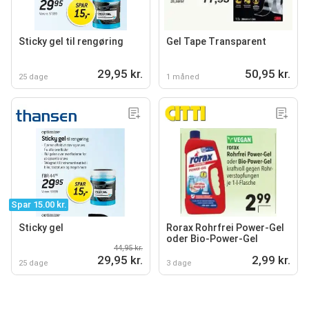
Sticky gel til rengøring
Gel Tape Transparent
29,95 kr.
50,95 kr.
25 dage
1 måned
Spar 15.00 kr.
Sticky gel
Rorax Rohrfrei Power-Gel
oder Bio-Power-Gel
44,95 kr.
29,95 kr.
2,99 kr.
25 dage
3 dage