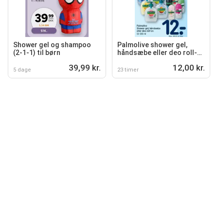
Shower gel og shampoo
Palmolive shower gel,
(2-1-1) til børn
håndsæbe eller deo roll-
on
39,99 kr.
12,00 kr.
5 dage
23 timer