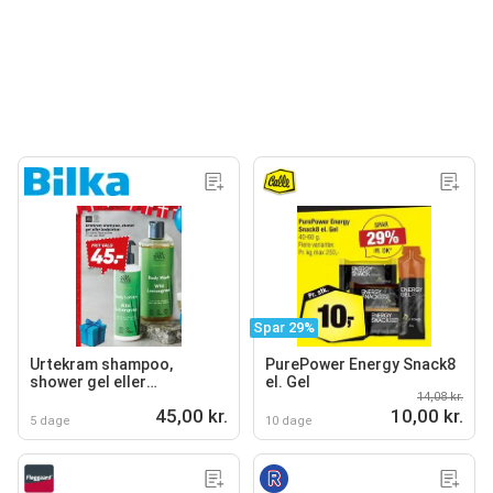
Spar 29%
Urtekram shampoo,
PurePower Energy Snack8
shower gel eller
el. Gel
14,08 kr.
bodylotion
45,00 kr.
10,00 kr.
5 dage
10 dage