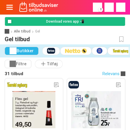
!
Download vores app 📲
Alle tilbud
Gel
Gel tilbud
Butikker
Filtre
Tilføj
31 tilbud
Relevans