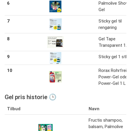
6
Palmolive Showe
Gel
7
Sticky gel til
rengøring
8
Gel Tape
Transparent 1.5
9
Sticky gel 1 stk.
10
Rorax Rohrfrei
Power-Gel oder 
Power-Gel 1 L
Gel pris historie 🕒
Tilbud
Navn
Fructis shampoo,
balsam, Palmolive