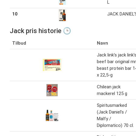
L
10
JACK DANIEL’S
Jack pris historie 🕒
Tilbud
Navn
Jack link's jack link'
beef bar original mr
beast protein bar 1
x 22,5-g
Chilean jack
mackerel 125 g
Spiritusmarked
(Jack Daniel's /
Malfy /
Diplomatico) 70 cl.