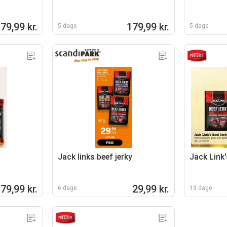
79,99 kr.
179,99 kr.
5 dage
5 dage
Jack links beef jerky
Jack Link'
79,99 kr.
29,99 kr.
6 dage
19 dage