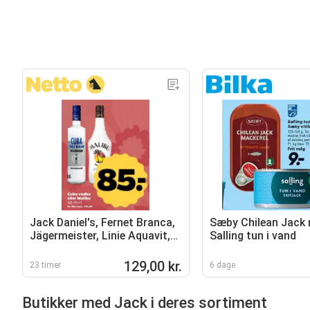
Jack Daniel's, Fernet Branca,
Sæby Chilean Jack 
Jägermeister, Linie Aquavit,
Salling tun i vand
Tanqueray eller Tullamore
Dew
129,00 kr.
23 timer
6 dage
Butikker med Jack i deres sortiment