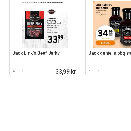
Jack Link's Beef Jerky
Jack daniel's bbq s
33,99 kr.
4 dage
6 dage