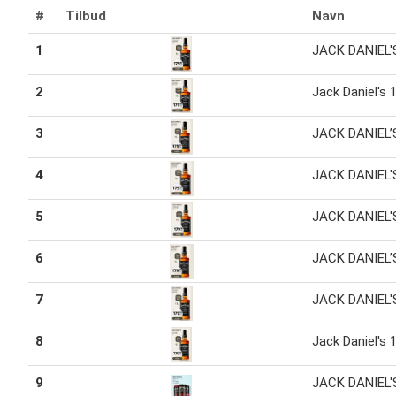
#
Tilbud
Navn
1
JACK DANIEL'S
2
Jack Daniel's 
3
JACK DANIEL’S
4
JACK DANIEL'S
5
JACK DANIEL'S
6
JACK DANIEL’S
7
JACK DANIEL'S
8
Jack Daniel's 
9
JACK DANIEL'S