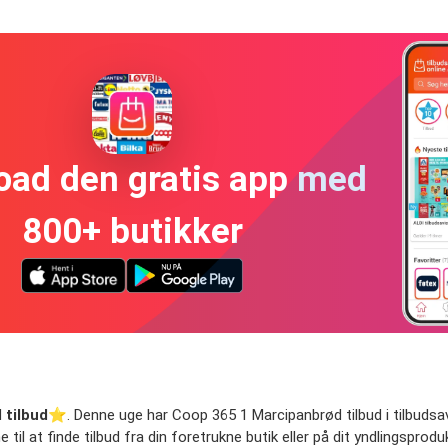
oad den gratis app med
800+ butikker
 tilbud
⭐️. Denne uge har Coop 365 1 Marcipanbrød tilbud i tilbudsavis
il at finde tilbud fra din foretrukne butik eller på dit yndlingsproduk