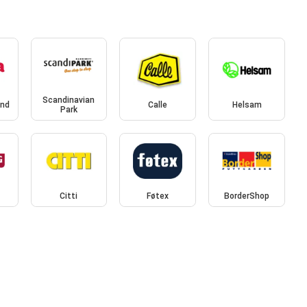
Scandinavian
and
Calle
Helsam
Park
Citti
Føtex
BorderShop