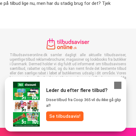
 på tilbud lige nu, men har du stadig brug for det? Tjek
Tilbudsaviseronline.dk samler dagligt alle aktuelle tilbudsaviser,
ugentlige tilbud reklamebrochurer, magasiner og lookbooks fra butikker
i Danmark. Dermed holder vi dig fuldt ud informeret om tilbudsavisens
særtilbud, rabatter og tilbud, og du kan nemt finde det bestemte tilbud
eller den særlige rabat i løbet af butikkernes udsalg i dit område. Vores
hjemmeside er ofte den første til at vise de nyeste tilbudsaviser, endda
før de lander i din postkasse, og du kan naturligvis også se dem på dit
arbejde, i skolen eller i butikken. Føj Tilbudsaviseronline.dk til dine
Leder du efter flere tilbud?
favoritter, og spar en masse tid og penge. Derudover er du også med
til at reducere papiraffald, når du læser digitale reklamer, og det er godt
Disse tilbud fra Coop 365 vil du ikke gå glip
for miljøet.
af!
Se tilbudsavis!