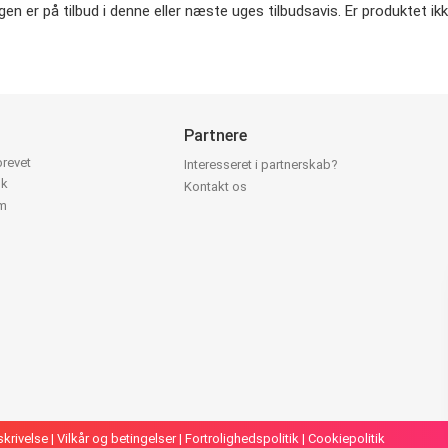
 er på tilbud i denne eller næste uges tilbudsavis. Er produktet ikke
Partnere
brevet
Interesseret i partnerskab?
ok
Kontakt os
am
skrivelse
|
Vilkår og betingelser
|
Fortrolighedspolitik
|
Cookiepolitik