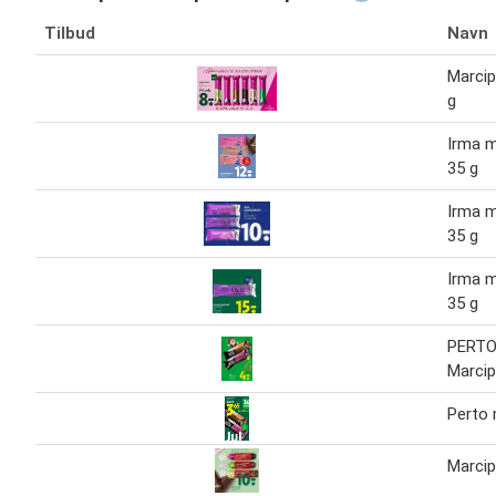
Tilbud
Navn
Marcip
g
Irma 
35 g
Irma 
35 g
Irma m
35 g
PERT
Marcip
Perto 
Marci