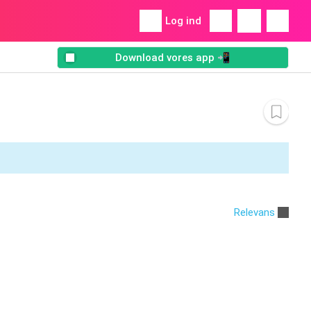
Log ind
Download vores app 📲
Relevans