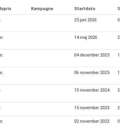
dspris
Kampagne
Startdato
Slutd
.
25 juni 2026
01 jul
r.
14 maj 2026
20 ma
r.
04 december 2025
10 de
r.
06 november 2025
12 no
.
13 november 2024
20 no
.
15 november 2023
22 no
r.
02 november 2022
09 no