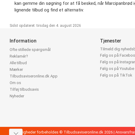
kan gemme din søgning for at få besked, når Marcipanbrød igen
lignende tilbud og find et alternativ.
Sidst opdateret: tirsdag den 4. august 2026
Information
Tjenester
Tilmeld dig nyheds
Ofte stillede spørgsmål
Følg os på Facebo
Reklamér?
Følg os på Instagr
Alle tilbud
Følg os på Youtube
Mærker
Følg os på TikTok
Tilbudsaviseronline.dk App
Om os
Tilføj tilbudsavis
Nyheder
Alle rettigheder forbeholdes © Tilbudsaviseronline.dk 2026 |
Ansvarsfra