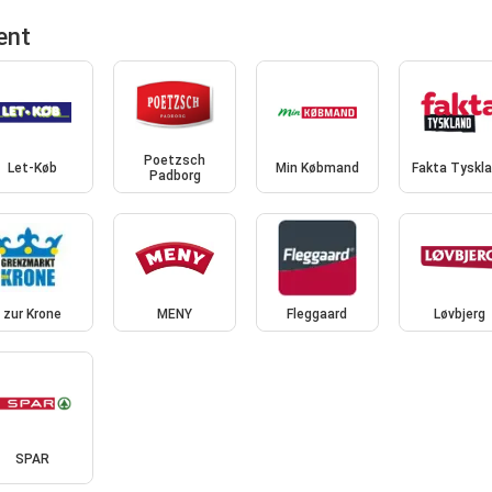
ent
Poetzsch
Let-Køb
Min Købmand
Fakta Tyskl
Padborg
zur Krone
MENY
Fleggaard
Løvbjerg
SPAR