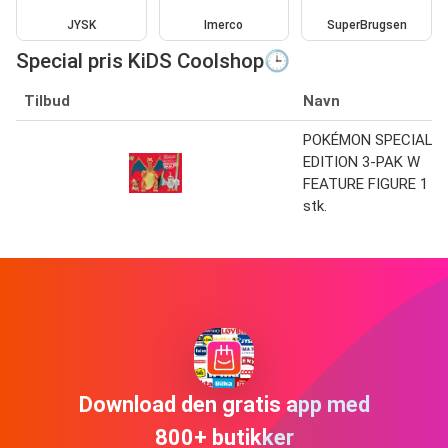
JYSK
Imerco
SuperBrugsen
Special pris KiDS Coolshop🕒
Tilbud
Navn
POKÉMON SPECIAL
EDITION 3-PAK W
FEATURE FIGURE 1
stk.
Download den gratis app med
800+ butikker