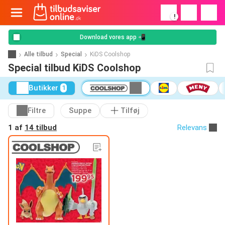
!
Download vores app 📲
Alle tilbud
Special
KiDS Coolshop
Special tilbud KiDS Coolshop
Butikker
1
Filtre
Suppe
Tilføj
1 af
14 tilbud
Relevans